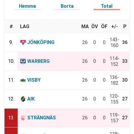
Hemma
Borta
Total
#
LAG
MA
ÖV
ÖF
+/-
P
143-
9.
JÖNKÖPING
26
0
0
36
160
114-
10.
WARBERG
26
0
0
33
152
136-
11.
VISBY
26
0
0
30
182
120-
12.
AIK
26
0
0
27
155
119-
13.
STRÄNGNÄS
26
0
0
27
157
138-