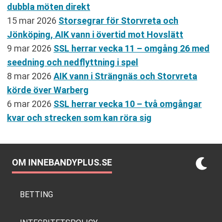
dubbla möten direkt
15 mar 2026
Storsegrar för Storvreta och
Jönköping, AIK vann i övertid mot Hovslätt
9 mar 2026
SSL herrar vecka 11 – omgång 26 med
seedning och nedflyttning i spel
8 mar 2026
AIK vann i Strängnäs och Storvreta
körde över Warberg
6 mar 2026
SSL herrar vecka 10 – två omgångar
kvar och strecken som kan röra sig
OM INNEBANDYPLUS.SE
BETTING