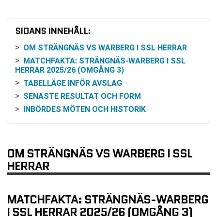
SIDANS INNEHÅLL:
OM STRÄNGNÄS VS WARBERG I SSL HERRAR
MATCHFAKTA: STRÄNGNÄS-WARBERG I SSL
HERRAR 2025/26 (OMGÅNG 3)
TABELLÄGE INFÖR AVSLAG
SENASTE RESULTAT OCH FORM
INBÖRDES MÖTEN OCH HISTORIK
ODDSSNACK OCH SANNOLIKHETER
SÅ FÖLJER DU MATCHEN PÅ TV ELLER ONLINE
VAD STÅR PÅ SPEL I OMGÅNG 3
OM STRÄNGNÄS VS WARBERG I SSL
TILLGÄNGLIGHET OCH LÄSBARHET
HERRAR
VANLIGA FRÅGOR OM STRÄNGNÄS VS WARBERG
TABELL
MATCHFAKTA: STRÄNGNÄS-WARBERG
KOMMANDE MATCHER WARBERG
I SSL HERRAR 2025/26 (OMGÅNG 3)
RELATERADE NYHETER