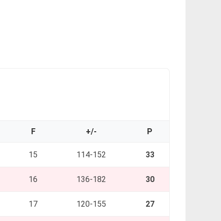
F
+/-
P
15
114-152
33
16
136-182
30
17
120-155
27