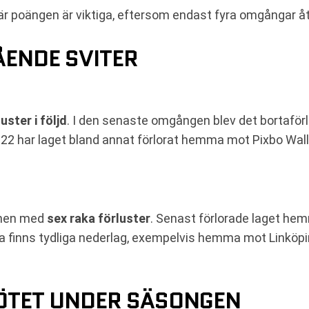
r poängen är viktiga, eftersom endast fyra omgångar åt
ENDE SVITER
uster i följd
. I den senaste omgången blev det bortaför
 22 har laget bland annat förlorat hemma mot Pixbo Wa
tchen med
sex raka förluster
. Senast förlorade laget h
 finns tydliga nederlag, exempelvis hemma mot Linköpi
ÖTET UNDER SÄSONGEN