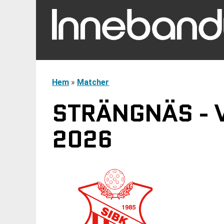
Hem
»
Matcher
STRÄNGNÄS - V
2026