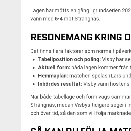
Lagen har mötts en gång i grundserien 2
vann med
6-4
mot Strängnäs.
RESONEMANG KRING O
Det finns flera faktorer som normalt påver
Tabellposition och poäng:
Visby har se
Aktuell form:
båda lagen kommer från fö
Hemmaplan:
matchen spelas i Larslunda
Inbördes resultat:
Visby vann höstens 
När både tabelläge och form vägs samman
Strängnäs, medan Visbys tidigare seger i i
och över tid, så den som vill följa marknad