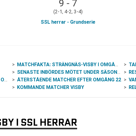
9 - 7
(2-1, 4-2, 3-4)
SSL herrar - Grundserie
MATCHFAKTA: STRÄNGNÄS-VISBY I OMGÅNG 22
TA
SENASTE INBÖRDES MÖTET UNDER SÄSONGEN
RESO
NE
ÅTERSTÅENDE MATCHER EFTER OMGÅNG 22
VA
KOMMANDE MATCHER VISBY
RE
BY I SSL HERRAR