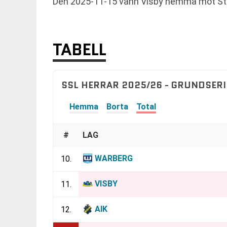
Den 2025-11-15 vann Visby hemma mot Str
TABELL
SSL HERRAR 2025/26 - GRUNDSERI
Hemma
Borta
Total
#
LAG
WARBERG
10.
VISBY
11.
AIK
12.