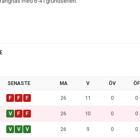
ängnäs med 6-4 i grundserien.
E
SENASTE
MA
V
ÖV
ÖF
26
11
0
0
26
10
0
0
26
9
0
0