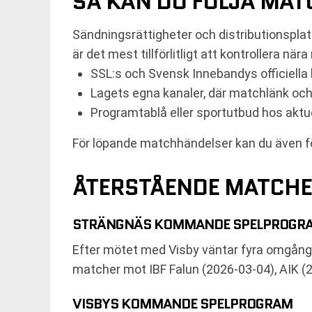
SÅ KAN DU FÖLJA MAT
Sändningsrättigheter och distributionsplat
är det mest tillförlitligt att kontrollera nä
SSL:s och Svensk Innebandys officiella 
Lagets egna kanaler, där matchlänk och
Programtablå eller sportutbud hos akt
För löpande matchhändelser kan du även föl
ÅTERSTÅENDE MATCHE
STRÄNGNÄS KOMMANDE SPELPROGR
Efter mötet med Visby väntar fyra omgånga
matcher mot IBF Falun (2026-03-04), AIK (
VISBYS KOMMANDE SPELPROGRAM