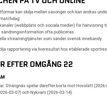
CHEN PÅ TV OCH ONLINE
tformar kan skilja mellan säsonger och kan ändras under
ra matchdag:
kanaler (webbplats och sociala medier) för hänvisning ti
 sändningsinformation ofta publiceras.
uella streamingtjänster som sänder svensk innebandy.
ja rapportering via liveresultat hos etablerade sportres
R EFTER OMGÅNG 22
AM
r. Strängnäs spelar därefter borta mot Hovslätt (2026
2026-03-07) och Nykvarn (2026-03-14).