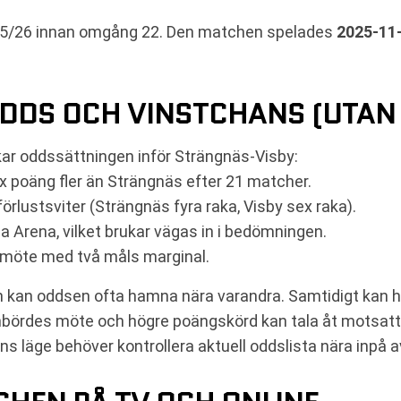
025/26 innan omgång 22. Den matchen spelades
2025-11
DDS OCH VINSTCHANS (UTAN 
kar oddssättningen inför Strängnäs-Visby:
x poäng fler än Strängnäs efter 21 matcher.
rlustsviter (Strängnäs fyra raka, Visby sex raka).
 Arena, vilket brukar vägas in i bedömningen.
möte med två måls marginal.
 kan oddsen ofta hamna nära varandra. Samtidigt ka
nbördes möte och högre poängskörd kan tala åt motsatt 
ens läge behöver kontrollera aktuell oddslista nära inpå a