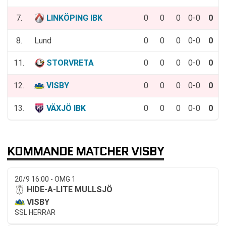
7.
LINKÖPING IBK
0
0
0
0-0
0
8.
Lund
0
0
0
0-0
0
11.
STORVRETA
0
0
0
0-0
0
12.
VISBY
0
0
0
0-0
0
13.
VÄXJÖ IBK
0
0
0
0-0
0
KOMMANDE MATCHER VISBY
20/9 16:00 - OMG 1
HIDE-A-LITE MULLSJÖ
VISBY
SSL HERRAR