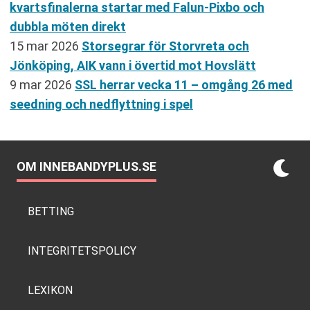
kvartsfinalerna startar med Falun-Pixbo och
dubbla möten direkt
15 mar 2026
Storsegrar för Storvreta och
Jönköping, AIK vann i övertid mot Hovslätt
9 mar 2026
SSL herrar vecka 11 – omgång 26 med
seedning och nedflyttning i spel
OM INNEBANDYPLUS.SE
BETTING
INTEGRITETSPOLICY
LEXIKON