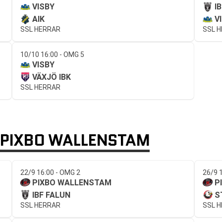
VISBY
I
AIK
V
SSL HERRAR
SSL 
10/10 16:00 - OMG 5
VISBY
VÄXJÖ IBK
SSL HERRAR
PIXBO WALLENSTAM
22/9 16:00 - OMG 2
26/9 
PIXBO WALLENSTAM
P
IBF FALUN
S
SSL HERRAR
SSL 