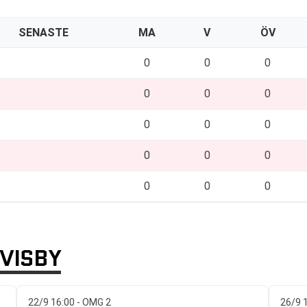
SENASTE
MA
V
ÖV
0
0
0
0
0
0
0
0
0
0
0
0
0
0
0
VISBY
22/9 16:00 - OMG 2
26/9 