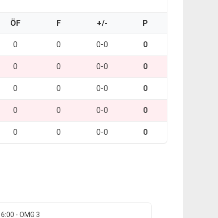
ÖF
F
+/-
P
0
0
0-0
0
0
0
0-0
0
0
0
0-0
0
0
0
0-0
0
0
0
0-0
0
16:00 - OMG 3