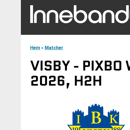
Hem
»
Matcher
VISBY - PIXBO
2026, H2H