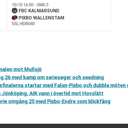
10/10 16:00 - OMG 5
FBC KALMARSUND
PIXBO WALLENSTAM
SSL HERRAR
inalen mot Mullsjö
g 26 med kamp om serieseger och seedning
tsfinalerna startar med Falun-Pixbo och dubbla möten 
 Jönköping, AIK vann i övertid mot Hovslätt
erie omgång 25 med Pixbo-Endre som blickfång