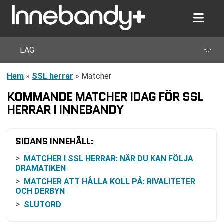
+
LAG
Hem
»
SSL herrar
»
Matcher
KOMMANDE MATCHER IDAG FÖR SSL
HERRAR I INNEBANDY
SIDANS INNEHÅLL:
MATCHER I SSL HERRAR: NÄR DU KAN FÖLJA
DRAMATIKEN
MATCHER ATT HÅLLA KOLL PÅ: RIVALITETER
OCH DERBYN
SLUTORD