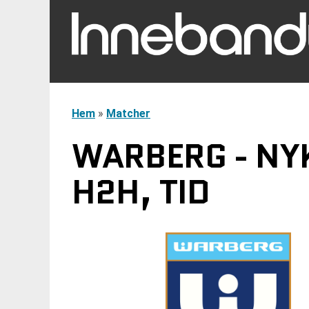
Hem
»
Matcher
WARBERG - NY
H2H, TID