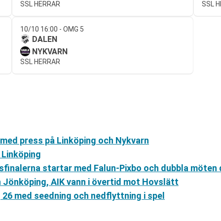
SSL HERRAR
SSL 
10/10 16:00 - OMG 5
DALEN
NYKVARN
SSL HERRAR
r med press på Linköping och Nykvarn
t Linköping
tsfinalerna startar med Falun-Pixbo och dubbla möten 
 Jönköping, AIK vann i övertid mot Hovslätt
26 med seedning och nedflyttning i spel