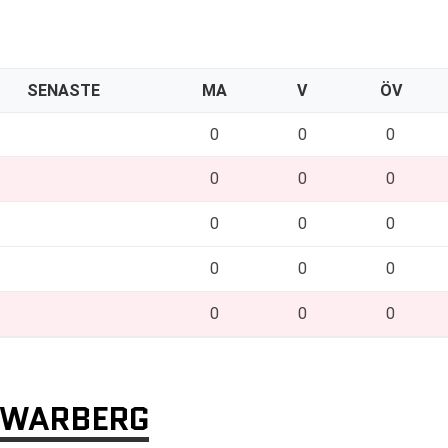
SENASTE
MA
V
ÖV
0
0
0
0
0
0
0
0
0
0
0
0
0
0
0
 WARBERG