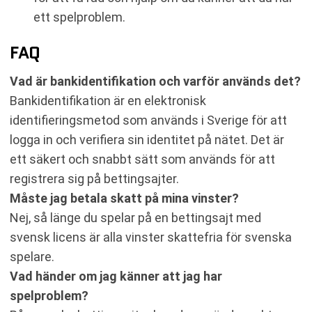
ett spelproblem.
FAQ
Vad är bankidentifikation och varför används det?
Bankidentifikation är en elektronisk
identifieringsmetod som används i Sverige för att
logga in och verifiera sin identitet på nätet. Det är
ett säkert och snabbt sätt som används för att
registrera sig på bettingsajter.
Måste jag betala skatt på mina vinster?
Nej, så länge du spelar på en bettingsajt med
svensk licens är alla vinster skattefria för svenska
spelare.
Vad händer om jag känner att jag har
spelproblem?