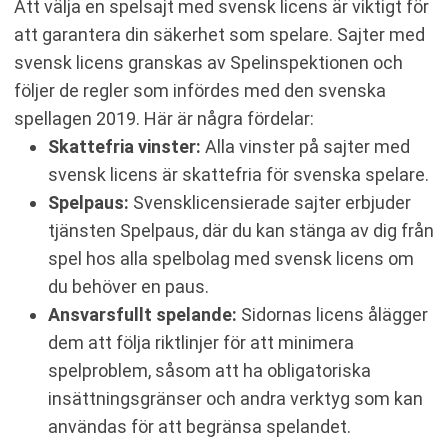
Att välja en spelsajt med svensk licens är viktigt för
att garantera din säkerhet som spelare. Sajter med
svensk licens granskas av Spelinspektionen och
följer de regler som infördes med den svenska
spellagen 2019. Här är några fördelar:
Skattefria vinster:
Alla vinster på sajter med
svensk licens är skattefria för svenska spelare.
Spelpaus:
Svensklicensierade sajter erbjuder
tjänsten Spelpaus, där du kan stänga av dig från
spel hos alla spelbolag med svensk licens om
du behöver en paus.
Ansvarsfullt spelande:
Sidornas licens ålägger
dem att följa riktlinjer för att minimera
spelproblem, såsom att ha obligatoriska
insättningsgränser och andra verktyg som kan
användas för att begränsa spelandet.