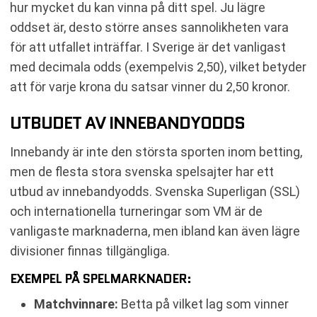
hur mycket du kan vinna på ditt spel. Ju lägre
oddset är, desto större anses sannolikheten vara
för att utfallet inträffar. I Sverige är det vanligast
med decimala odds (exempelvis 2,50), vilket betyder
att för varje krona du satsar vinner du 2,50 kronor.
UTBUDET AV INNEBANDYODDS
Innebandy är inte den största sporten inom betting,
men de flesta stora svenska spelsajter har ett
utbud av innebandyodds. Svenska Superligan (SSL)
och internationella turneringar som VM är de
vanligaste marknaderna, men ibland kan även lägre
divisioner finnas tillgängliga.
EXEMPEL PÅ SPELMARKNADER:
Matchvinnare:
Betta på vilket lag som vinner