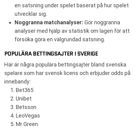
en satsning under spelet baserat på hur spelet
utvecklar sig.
Noggranna matchanalyser:
Gör noggranna
analyser med hjälp av statistik om lagen för att
försöka göra en välgrundad satsning.
POPULÄRA BETTINGSAJTER I SVERIGE
Här är några populära bettingsajter bland svenska
spelare som har svensk licens och erbjuder odds på
innebandy:
Bet365
Unibet
Betsson
LeoVegas
Mr Green