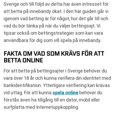
Sverige och till följd av detta har även intresset för
FAQ
att betta på innebandy ökat. I den här guiden går vi
igenom vad betting är för något, hur det går till och
vad du bör tänka på när du väljer bettingsajt. Vi
tipsar också om bettingstrategier som kan vara
användbara för dig som vill spela på innebandy.
FAKTA OM VAD SOM KRÄVS FÖR ATT
BETTA ONLINE
För att betta på bettingsajter i Sverige behöver du
vara över 18 år och kunna verifiera din identitet med
bankidentifikation. Ytterligare verifiering kan krävas
vid uttag. För att kunna
spela online
behöver du
förstås även ha tillgång till en dator, mobil eller
surfplatta med Internetuppkoppling.