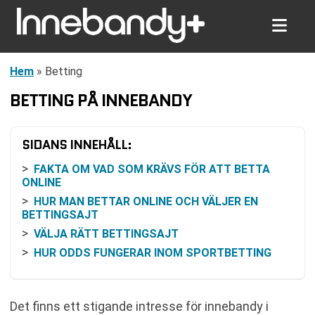
Hem
»
Betting
BETTING PÅ INNEBANDY
SIDANS INNEHÅLL:
FAKTA OM VAD SOM KRÄVS FÖR ATT BETTA
ONLINE
HUR MAN BETTAR ONLINE OCH VÄLJER EN
BETTINGSAJT
VÄLJA RÄTT BETTINGSAJT
HUR ODDS FUNGERAR INOM SPORTBETTING
UTBUDET AV INNEBANDYODDS
BETTINGSTRATEGIER
Det finns ett stigande intresse för innebandy i
ANSVARSFULLT SPELANDE