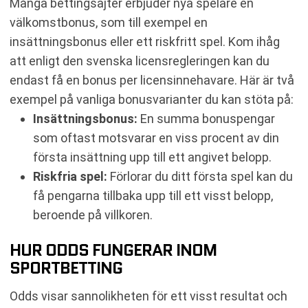
Många bettingsajter erbjuder nya spelare en
välkomstbonus, som till exempel en
insättningsbonus eller ett riskfritt spel. Kom ihåg
att enligt den svenska licensregleringen kan du
endast få en bonus per licensinnehavare. Här är två
exempel på vanliga bonusvarianter du kan stöta på:
Insättningsbonus:
En summa bonuspengar
som oftast motsvarar en viss procent av din
första insättning upp till ett angivet belopp.
Riskfria spel:
Förlorar du ditt första spel kan du
få pengarna tillbaka upp till ett visst belopp,
beroende på villkoren.
HUR ODDS FUNGERAR INOM
SPORTBETTING
Odds visar sannolikheten för ett visst resultat och