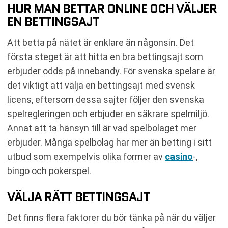
HUR MAN BETTAR ONLINE OCH VÄLJER
EN BETTINGSAJT
Att betta på nätet är enklare än någonsin. Det
första steget är att hitta en bra bettingsajt som
erbjuder odds på innebandy. För svenska spelare är
det viktigt att välja en bettingsajt med svensk
licens, eftersom dessa sajter följer den svenska
spelregleringen och erbjuder en säkrare spelmiljö.
Annat att ta hänsyn till är vad spelbolaget mer
erbjuder. Många spelbolag har mer än betting i sitt
utbud som exempelvis olika former av
casino
-,
bingo och pokerspel.
VÄLJA RÄTT BETTINGSAJT
Det finns flera faktorer du bör tänka på när du väljer