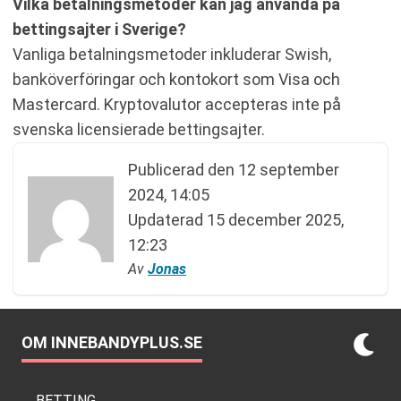
Vilka betalningsmetoder kan jag använda på
bettingsajter i Sverige?
Vanliga betalningsmetoder inkluderar Swish,
banköverföringar och kontokort som Visa och
Mastercard. Kryptovalutor accepteras inte på
svenska licensierade bettingsajter.
Publicerad den
12 september
2024, 14:05
Updaterad
15 december 2025,
12:23
Av
Jonas
OM INNEBANDYPLUS.SE
BETTING