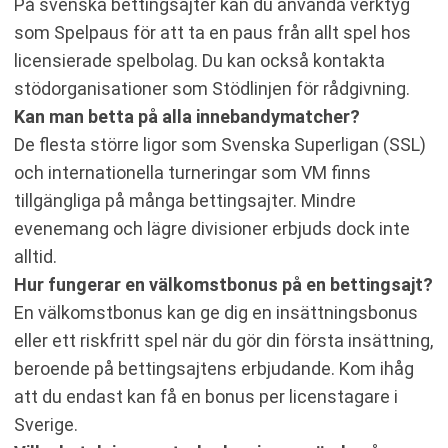
På svenska bettingsajter kan du använda verktyg
som Spelpaus för att ta en paus från allt spel hos
licensierade spelbolag. Du kan också kontakta
stödorganisationer som Stödlinjen för rådgivning.
Kan man betta på alla innebandymatcher?
De flesta större ligor som Svenska Superligan (SSL)
och internationella turneringar som VM finns
tillgängliga på många bettingsajter. Mindre
evenemang och lägre divisioner erbjuds dock inte
alltid.
Hur fungerar en välkomstbonus på en bettingsajt?
En välkomstbonus kan ge dig en insättningsbonus
eller ett riskfritt spel när du gör din första insättning,
beroende på bettingsajtens erbjudande. Kom ihåg
att du endast kan få en bonus per licenstagare i
Sverige.