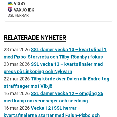
VISBY
VÄXJÖ IBK
SSL HERRAR
RELATERADE NYHETER
23 mar 2026
SSL damer vecka 13 – kvartsfinal 1
med Pixbo-Storvreta och Täby-Rönnby i fokus
23 mar 2026
SSL vecka 13 – kvartsfinaler med
press på Linköping och Nykvarn
22 mar 2026
Täby körde över Dalen när Endre tog
straffseger mot Växjö
16 mar 2026
SSL damer vecka 12 – omgång 26
med kamp om serieseger och seedning
16 mar 2026
Vecka 12 i SSL herrar –
kvartsfinalerna startar med Falun-Pixbo och