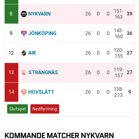
151-
8.
NYKVARN
26
0
0
39
163
143-
9.
JÖNKÖPING
26
0
0
36
160
120-
12.
AIK
26
0
0
27
155
119-
13.
STRÄNGNÄS
26
0
0
27
157
138-
14.
HOVSLÄTT
26
0
0
9
213
Slutspel
Nedflyttning
KOMMANDE MATCHER NYKVARN