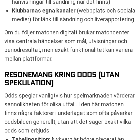
hänvisningar till sändning när det finns)
Klubbarnas egna kanaler
(webbplats och sociala
medier) för länk till sändning och liverapportering
Om du följer matchen digitalt brukar matchcenter
visa centrala händelser som mål, utvisningar och
periodresultat, men exakt funktionalitet kan variera
mellan plattformar.
RESONEMANG KRING ODDS (UTAN
SPEKULATION)
Odds speglar vanligtvis hur spelmarknaden värderar
sannolikheten för olika utfall. I den här matchen
finns några faktorer i underlaget som ofta påverkar
oddsbilden generellt, utan att det säger exakt vilka
odds som erbjuds:
Tabellposition:
Nykvarn är högre placerat än