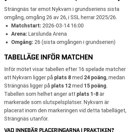
KOMMANDE MATCHER NYKVARN
Strängnäs tar emot Nykvarn i grundseriens sista
RELATERADE NYHETER
omgång, omgång 26 av 26, i SSL herrar 2025/26.
Matchstart:
2026-03-14 16:00
Arena:
Larslunda Arena
Omgång:
26 (sista omgången i grundserien)
TABELLÄGE INFÖR MATCHEN
Inför mötet visar tabellen efter 16 spelade matcher
att Nykvarn ligger på
plats 8
med
24 poäng
, medan
Strängnäs ligger på
plats 12
med
15 poäng
.
Tabellen som helhet anger att
plats 1-8
är
markerade som slutspelsplatser. Nykvarn är
placerat inom den markeringen vid detta tabelläget,
Strängnäs utanför.
VAD INNEBÄR PLACERINGARNA I PRAKTIKEN?