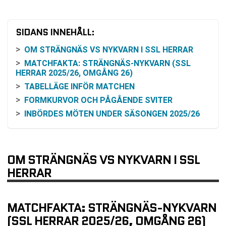
SIDANS INNEHÅLL:
OM STRÄNGNÄS VS NYKVARN I SSL HERRAR
MATCHFAKTA: STRÄNGNÄS-NYKVARN (SSL
HERRAR 2025/26, OMGÅNG 26)
TABELLÄGE INFÖR MATCHEN
FORMKURVOR OCH PÅGÅENDE SVITER
INBÖRDES MÖTEN UNDER SÄSONGEN 2025/26
SÅ KAN DU FÖLJA MATCHEN
RESONEMANG KRING ODDS (UTAN
SPEKULATION)
OM STRÄNGNÄS VS NYKVARN I SSL
MATCHEN I SITT SAMMANHANG: SISTA
HERRAR
OMGÅNGEN
KOMMANDE MATCHER I SPELSCHEMAT (ENLIGT
UNDERLAGET)
MATCHFAKTA: STRÄNGNÄS-NYKVARN
VANLIGA FRÅGOR OM STRÄNGNÄS VS NYKVARN
(SSL HERRAR 2025/26, OMGÅNG 26)
TABELL