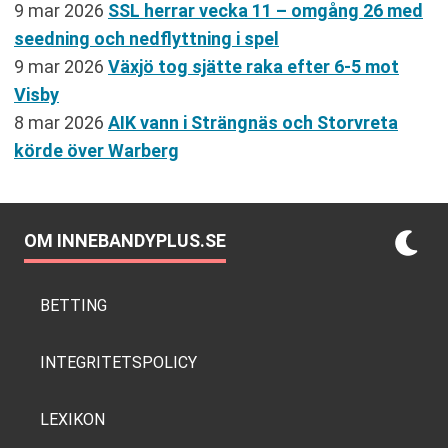
9 mar 2026
SSL herrar vecka 11 – omgång 26 med
seedning och nedflyttning i spel
9 mar 2026
Växjö tog sjätte raka efter 6-5 mot
Visby
8 mar 2026
AIK vann i Strängnäs och Storvreta
körde över Warberg
OM INNEBANDYPLUS.SE
BETTING
INTEGRITETSPOLICY
LEXIKON