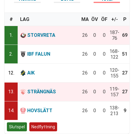
#
LAG
MA
ÖV
ÖF
+/-
P
187-
1.
STORVRETA
26
0
0
69
76
168-
2.
IBF FALUN
26
0
0
51
122
120-
12.
AIK
26
0
0
27
155
119-
13.
STRÄNGNÄS
26
0
0
27
157
138-
14.
HOVSLÄTT
26
0
0
9
213
Slutspel
Nedflyttning