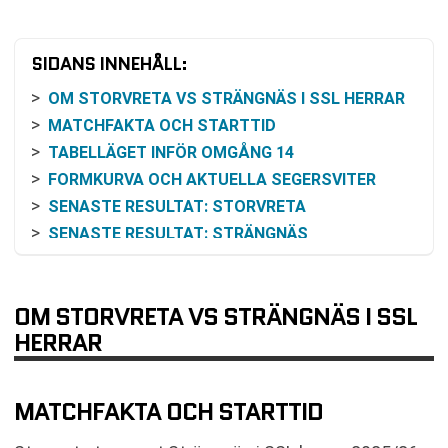
SIDANS INNEHÅLL:
OM STORVRETA VS STRÄNGNÄS I SSL HERRAR
MATCHFAKTA OCH STARTTID
TABELLÄGET INFÖR OMGÅNG 14
FORMKURVA OCH AKTUELLA SEGERSVITER
SENASTE RESULTAT: STORVRETA
SENASTE RESULTAT: STRÄNGNÄS
INBÖRDES MÖTEN UNDER SÄSONGEN 2025/26
ODDSEN OCH HUR DE KAN TOLKAS
OM STORVRETA VS STRÄNGNÄS I SSL
SÅ FÖLJER DU MATCHEN PÅ TV OCH ONLINE
HERRAR
KOMMANDE MATCHER EFTER OMGÅNG 14
VANLIGA FRÅGOR OM STORVRETA VS
STRÄNGNÄS
MATCHFAKTA OCH STARTTID
TABELL
KOMMANDE MATCHER STORVRETA