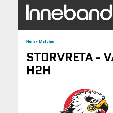
Hem
»
Matcher
STORVRETA - V
H2H