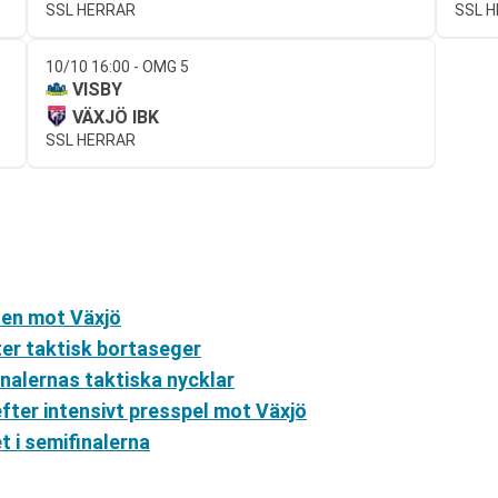
SSL HERRAR
SSL 
10/10 16:00 - OMG 5
VISBY
VÄXJÖ IBK
SSL HERRAR
ten mot Växjö
ter taktisk bortaseger
inalernas taktiska nycklar
efter intensivt presspel mot Växjö
t i semifinalerna