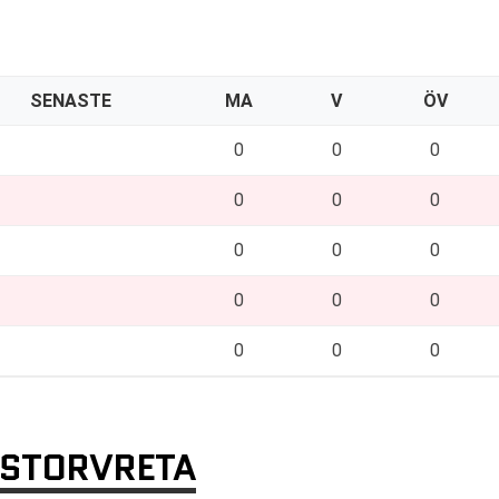
SENASTE
MA
V
ÖV
0
0
0
0
0
0
0
0
0
0
0
0
0
0
0
STORVRETA