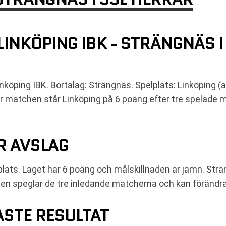
INKÖPING IBK - STRÄNGNÄS 
köping IBK. Bortalag: Strängnäs. Spelplats: Linköping (a
för matchen står Linköping på 6 poäng efter tre spelade
ÖR AVSLAG
plats. Laget har 6 poäng och målskillnaden är jämn. Strä
ngen speglar de tre inledande matcherna och kan förändr
STE RESULTAT