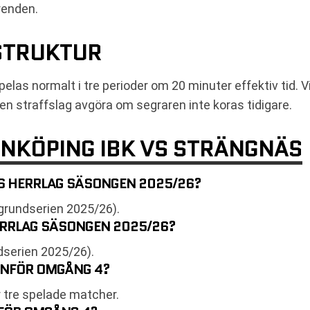
trenden.
STRUKTUR
as normalt i tre perioder om 20 minuter effektiv tid. Vid
en straffslag avgöra om segraren inte koras tidigare.
INKÖPING IBK VS STRÄNGNÄS
K:S HERRLAG SÄSONGEN 2025/26?
 (grundserien 2025/26).
HERRLAG SÄSONGEN 2025/26?
dserien 2025/26).
K INFÖR OMGÅNG 4?
r tre spelade matcher.