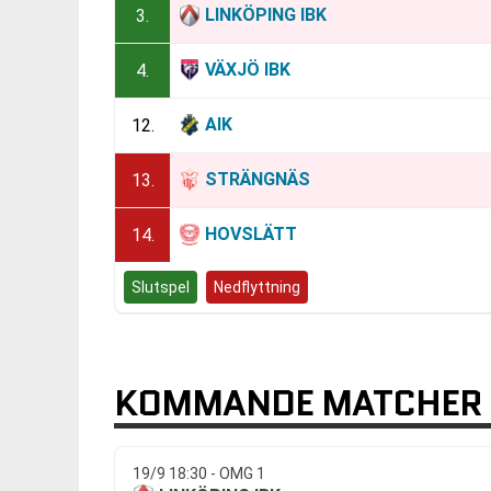
LINKÖPING IBK
3.
VÄXJÖ IBK
4.
AIK
12.
STRÄNGNÄS
13.
HOVSLÄTT
14.
Slutspel
Nedflyttning
KOMMANDE MATCHER L
19/9 18:30 - OMG 1