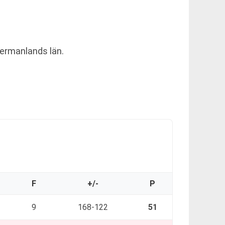
dermanlands län.
F
+/-
P
9
168-122
51