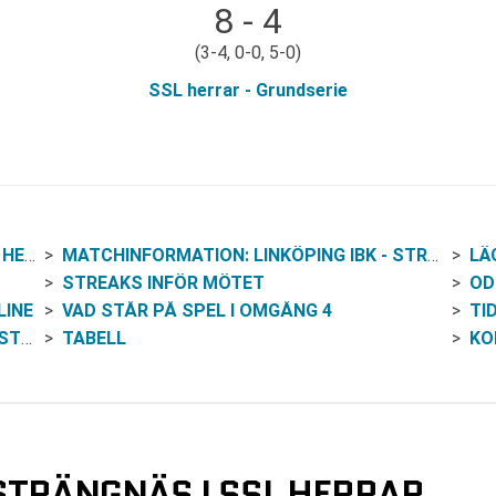
8 - 4
(3-4, 0-0, 5-0)
SSL herrar - Grundserie
RAR
MATCHINFORMATION: LINKÖPING IBK - STRÄNGNÄS I SSL HERRAR, OMGÅNG 4
LÄ
STREAKS INFÖR MÖTET
OD
LINE
VAD STÅR PÅ SPEL I OMGÅNG 4
TI
NÄS
TABELL
KO
 STRÄNGNÄS I SSL HERRAR