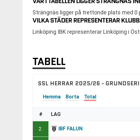
VAR I TABELLEN LIGGER STRÄNGNÄS I
Strängnäs ligger på trettonde plats med 0
VILKA STÄDER REPRESENTERAR KLUB
Linköping IBK representerar Linköping i Ö
TABELL
SSL HERRAR 2025/26 - GRUNDSERI
Hemma
Borta
Total
#
LAG
IBF FALUN
2.