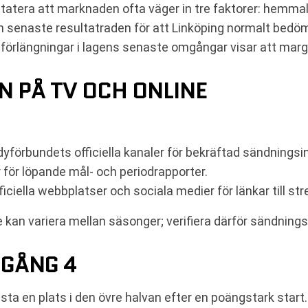
tatera att marknaden ofta väger in tre faktorer: hemmala
n senaste resultatraden för att Linköping normalt bedö
förlängningar i lagens senaste omgångar visar att margi
N PÅ TV OCH ONLINE
yförbundets officiella kanaler för bekräftad sändnings
 för löpande mål- och periodrapporter.
iciella webbplatser och sociala medier för länkar till s
e kan variera mellan säsonger; verifiera därför sändn
MGÅNG 4
sta en plats i den övre halvan efter en poängstark star