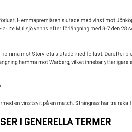
n förlust. Hemmapremiären slutade med vinst mot Jönköpi
-lite Mullsjö vanns efter förlängning med 8-7 den 28 
 hemma mot Storvreta slutade med förlust. Därefter blev 
ngning hemma mot Warberg, vilket innebar ytterligare ett
T
ed en vinstsvit på en match. Strängnäs har tre raka förl
ER I GENERELLA TERMER