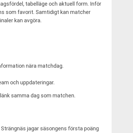
gsfördel, tabelläge och aktuell form. Inför
ms som favorit. Samtidigt kan matcher
naler kan avgöra.
information nära matchdag.
tream och uppdateringar.
ingslänk samma dag som matchen.
t. Strängnäs jagar säsongens första poäng