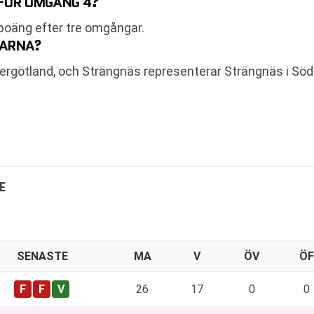
NFÖR OMGÅNG 4?
 poäng efter tre omgångar.
BARNA?
stergötland, och Strängnäs representerar Strängnäs i Sö
E
SENASTE
MA
V
ÖV
ÖF
26
17
0
0