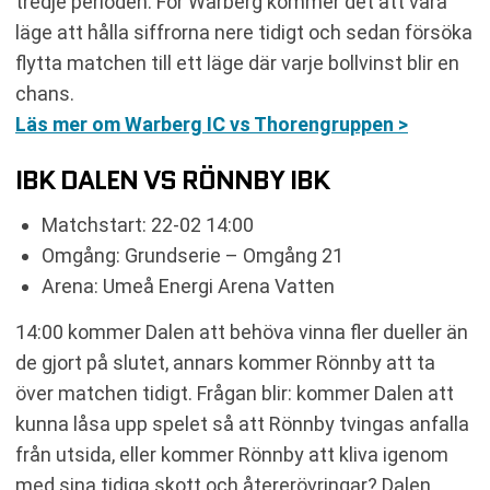
tredje perioden. För Warberg kommer det att vara
läge att hålla siffrorna nere tidigt och sedan försöka
flytta matchen till ett läge där varje bollvinst blir en
chans.
Läs mer om Warberg IC vs Thorengruppen >
IBK DALEN VS RÖNNBY IBK
Matchstart: 22-02 14:00
Omgång: Grundserie – Omgång 21
Arena: Umeå Energi Arena Vatten
14:00 kommer Dalen att behöva vinna fler dueller än
de gjort på slutet, annars kommer Rönnby att ta
över matchen tidigt. Frågan blir: kommer Dalen att
kunna låsa upp spelet så att Rönnby tvingas anfalla
från utsida, eller kommer Rönnby att kliva igenom
med sina tidiga skott och återerövringar? Dalen