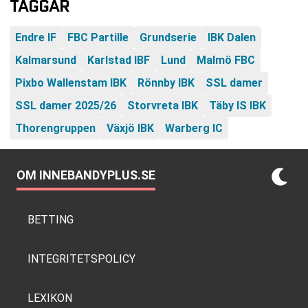
TAGGAR
Endre IF
FBC Partille
Grundserie
IBK Dalen
Kalmarsund
Karlstad IBF
Lund
Malmö FBC
Pixbo Wallenstam IBK
Rönnby IBK
SSL damer
SSL damer 2025/26
Storvreta IBK
Täby IS IBK
Thorengruppen
Växjö IBK
Warberg IC
OM INNEBANDYPLUS.SE
BETTING
INTEGRITETSPOLICY
LEXIKON