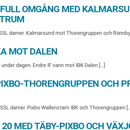
– FULL OMGÅNG MED KALMARS
NTRUM
 SSL damer. Kalmarsund mot Thorengruppen och Rönnby
KA MOT DALEN
under dagen. Endre IF vann mot IBK Dalen […]
 PIXBO-THORENGRUPPEN OCH P
 SSL damer. Pixbo Wallenstam IBK och Thorengruppen [
G 20 MED TÄBY-PIXBO OCH VÄ