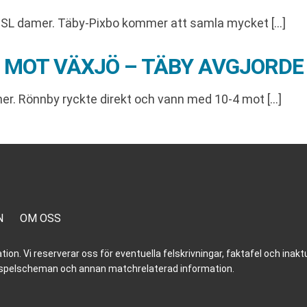
SSL damer. Täby-Pixbo kommer att samla mycket […]
 MOT VÄXJÖ – TÄBY AVGJORDE 
er. Rönnby ryckte direkt och vann med 10-4 mot […]
N
OM OSS
n. Vi reserverar oss för eventuella felskrivningar, faktafel och inaktue
er, spelscheman och annan matchrelaterad information.