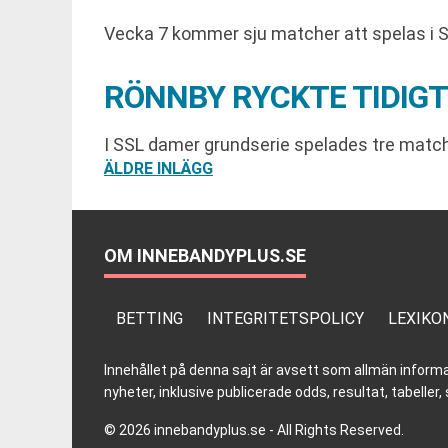
Vecka 7 kommer sju matcher att spelas i 
RÖNNBY RYCKTE TIDIGT
I SSL damer grundserie spelades tre match
INLÄGGSNAVIGERING
ÄLDRE INLÄGG
OM INNEBANDYPLUS.SE
BETTING
INTEGRITETSPOLICY
LEXIKO
Innehållet på denna sajt är avsett som allmän informatio
nyheter, inklusive publicerade odds, resultat, tabell
© 2026 innebandyplus.se - All Rights Reserved.