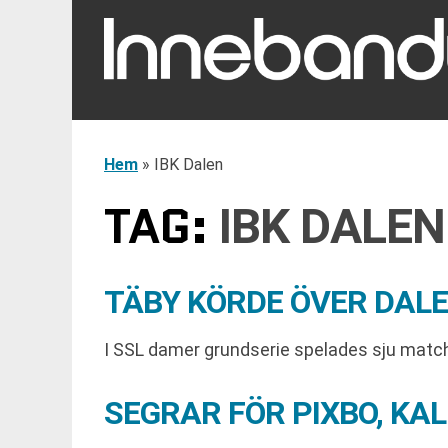
Hem
»
IBK Dalen
TAG:
IBK DALEN
TÄBY KÖRDE ÖVER DAL
I SSL damer grundserie spelades sju match
SEGRAR FÖR PIXBO, K