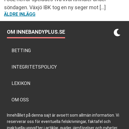
söndagen. Växjö IBK tog en ny seger mot […]
INLÄGGSNAVIGERING
ÄLDRE INLÄGG
OM INNEBANDYPLUS.SE
BETTING
INTEGRITETSPOLICY
LEXIKON
OM OSS
Innehållet på denna sajt är avsett som allmän information. Vi
reserverar oss för eventuella felskrivningar, faktafel och
inaktuella uppgifter i artiklar, guider, jämförelser och nyheter,