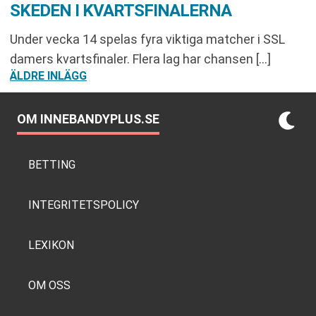
SKEDEN I KVARTSFINALERNA
Under vecka 14 spelas fyra viktiga matcher i SSL
damers kvartsfinaler. Flera lag har chansen […]
INLÄGGSNAVIGERING
ÄLDRE INLÄGG
OM INNEBANDYPLUS.SE
BETTING
INTEGRITETSPOLICY
LEXIKON
OM OSS