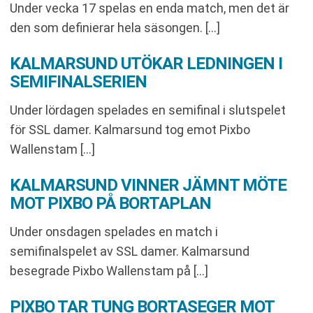
Under vecka 17 spelas en enda match, men det är
den som definierar hela säsongen. […]
KALMARSUND UTÖKAR LEDNINGEN I
SEMIFINALSERIEN
Under lördagen spelades en semifinal i slutspelet
för SSL damer. Kalmarsund tog emot Pixbo
Wallenstam […]
KALMARSUND VINNER JÄMNT MÖTE
MOT PIXBO PÅ BORTAPLAN
Under onsdagen spelades en match i
semifinalspelet av SSL damer. Kalmarsund
besegrade Pixbo Wallenstam på […]
PIXBO TAR TUNG BORTASEGER MOT