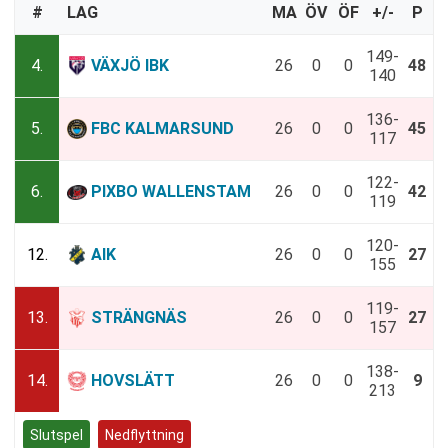
#
LAG
MA
ÖV
ÖF
+/-
P
149-
4.
VÄXJÖ IBK
26
0
0
48
140
136-
5.
FBC KALMARSUND
26
0
0
45
117
122-
6.
PIXBO WALLENSTAM
26
0
0
42
119
120-
12.
AIK
26
0
0
27
155
119-
13.
STRÄNGNÄS
26
0
0
27
157
138-
14.
HOVSLÄTT
26
0
0
9
213
Slutspel
Nedflyttning