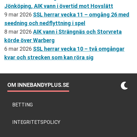
Jönköping, AIK vann i övertid mot Hovslätt
9 mar 2026
SSL herrar vecka 11 – omgång 26 med
seedning och nedflyttning i spel
8 mar 2026
AIK vann i Strängnäs och Storvreta
körde över Warberg
6 mar 2026
SSL herrar vecka 10 – två omgångar
kvar och strecken som kan röra sig
OM INNEBANDYPLUS.SE
BETTING
INTEGRITETSPOLICY