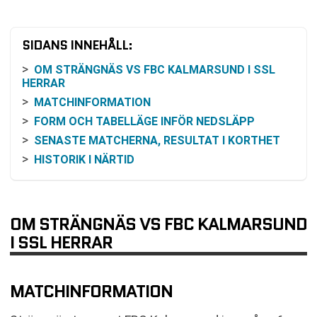
SIDANS INNEHÅLL:
OM STRÄNGNÄS VS FBC KALMARSUND I SSL
HERRAR
MATCHINFORMATION
FORM OCH TABELLÄGE INFÖR NEDSLÄPP
SENASTE MATCHERNA, RESULTAT I KORTHET
HISTORIK I NÄRTID
ODDS OCH SANNOLIKHETER
SÅ FÖLJER DU MATCHEN
NÄR SPELAS NÄSTA MATCHER FÖR LAGEN?
OM STRÄNGNÄS VS FBC KALMARSUND
VANLIGA FRÅGOR OM STRÄNGNÄS VS FBC
I SSL HERRAR
KALMARSUND
TABELL
MATCHINFORMATION
KOMMANDE MATCHER FBC KALMARSUND
RELATERADE NYHETER