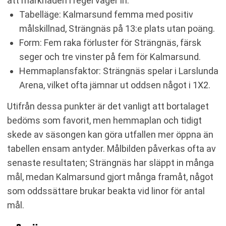
att marknaden i regel väger in:
Tabelläge: Kalmarsund femma med positiv
målskillnad, Strängnäs på 13:e plats utan poäng.
Form: Fem raka förluster för Strängnäs, färsk
seger och tre vinster på fem för Kalmarsund.
Hemmaplansfaktor: Strängnäs spelar i Larslunda
Arena, vilket ofta jämnar ut oddsen något i 1X2.
Utifrån dessa punkter är det vanligt att bortalaget
bedöms som favorit, men hemmaplan och tidigt
skede av säsongen kan göra utfallen mer öppna än
tabellen ensam antyder. Målbilden påverkas ofta av
senaste resultaten; Strängnäs har släppt in många
mål, medan Kalmarsund gjort många framåt, något
som oddssättare brukar beakta vid linor för antal
mål.