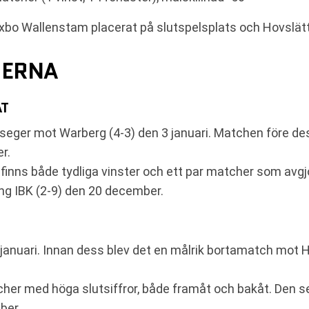
ixbo Wallenstam placerat på slutspelsplats och Hovslätt
HERNA
AT
er mot Warberg (4-3) den 3 januari. Matchen före dess
r.
inns både tydliga vinster och ett par matcher som avgjor
ng IBK (2-9) den 20 december.
januari. Innan dess blev det en målrik bortamatch mot H
cher med höga slutsiffror, både framåt och bakåt. Den 
ber.