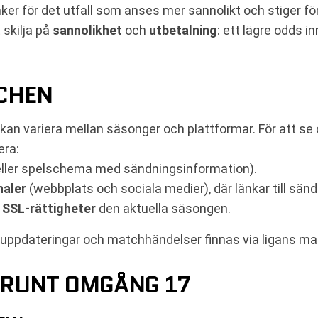
unker för det utfall som anses mer sannolikt och stiger 
 skilja på
sannolikhet
och
utbetalning
: ett lägre odds in
TCHEN
an variera mellan säsonger och plattformar. För att se
era:
ller spelschema med sändningsinformation).
naler
(webbplats och sociala medier), där länkar till sänd
r SSL-rättigheter
den aktuella säsongen.
tuppdateringar och matchhändelser finnas via ligans mat
RUNT OMGÅNG 17