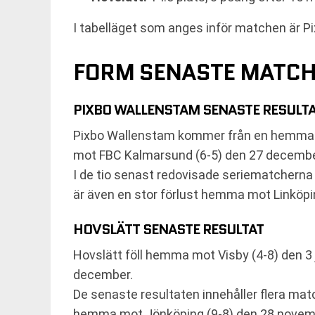
I tabelläget som anges inför matchen är P
FORM SENASTE MATC
PIXBO WALLENSTAM SENASTE RESULT
Pixbo Wallenstam kommer från en hemmaseg
mot FBC Kalmarsund (6-5) den 27 decembe
I de tio senast redovisade seriematcherna f
är även en stor förlust hemma mot Linköpi
HOVSLÄTT SENASTE RESULTAT
Hovslätt föll hemma mot Visby (4-8) den 3 
december.
De senaste resultaten innehåller flera mat
hemma mot Jönköping (9-8) den 28 novem