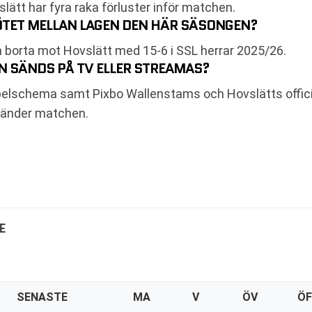
lätt har fyra raka förluster inför matchen.
MÖTET MELLAN LAGEN DEN HÄR SÄSONGEN?
borta mot Hovslätt med 15-6 i SSL herrar 2025/26.
N SÄNDS PÅ TV ELLER STREAMAS?
pelschema samt Pixbo Wallenstams och Hovslätts officiel
 sänder matchen.
E
SENASTE
MA
V
ÖV
ÖF