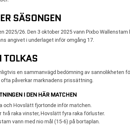
DER SÄSONGEN
ien 2025/26. Den 3 oktober 2025 vann Pixbo Wallenstam 
nns angivet i underlaget inför omgång 17.
N TOLKAS
igtvis en sammanvägd bedömning av sannolikheten för o
rm ofta påverkar marknadens prissättning.
TNINGEN I DEN HÄR MATCHEN
a och Hovslätt fjortonde inför matchen.
vå raka vinster, Hovslätt fyra raka förluster.
tam vann med nio mål (15-6) på bortaplan.