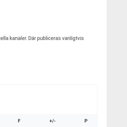
la kanaler. Där publiceras vanligtvis
F
+/-
P