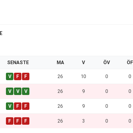
E
SENASTE
MA
V
ÖV
ÖF
26
10
0
0
26
9
0
0
26
9
0
0
26
3
0
0