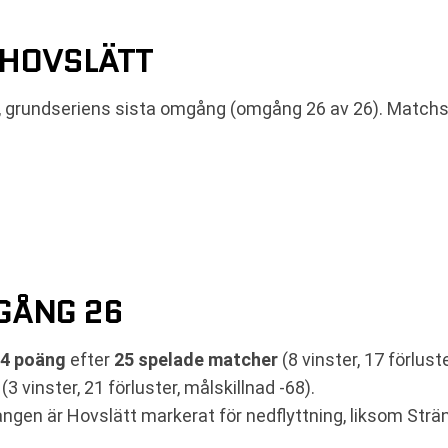
-HOVSLÄTT
6, grundseriens sista omgång (omgång 26 av 26). Matchs
GÅNG 26
4 poäng
efter
25 spelade matcher
(8 vinster, 17 förlust
(3 vinster, 21 förluster, målskillnad -68).
ången är Hovslätt markerat för nedflyttning, liksom Strä