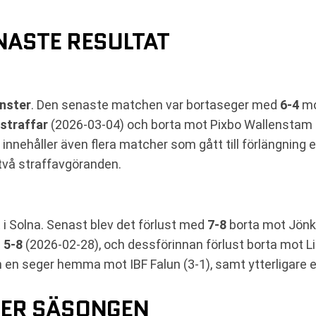
ASTE RESULTAT
inster
. Den senaste matchen var bortaseger med
6-4
mo
 straffar
(2026-03-04) och borta mot Pixbo Wallensta
nehåller även flera matcher som gått till förlängning el
 två straffavgöranden.
 i Solna. Senast blev det förlust med
7-8
borta mot Jönk
e
5-8
(2026-02-28), och dessförinnan förlust borta mot 
n en seger hemma mot IBF Falun (3-1), samt ytterligare
DER SÄSONGEN