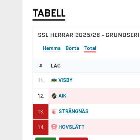
TABELL
SSL HERRAR 2025/26 - GRUNDSERI
Hemma
Borta
Total
#
LAG
VISBY
11.
AIK
12.
STRÄNGNÄS
13.
HOVSLÄTT
14.