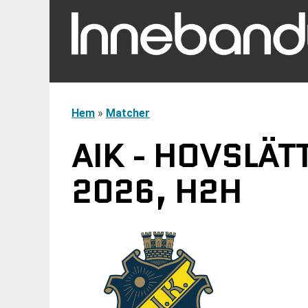
Hem
»
Matcher
AIK - HOVSLÄT
2026, H2H