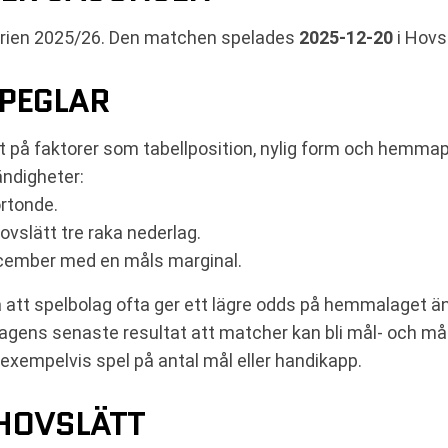
serien 2025/26. Den matchen spelades
2025-12-20
i Hovs
SPEGLAR
 på faktorer som tabellposition, nylig form och hemmapl
ändigheter:
ortonde.
ovslätt tre raka nederlag.
cember med en måls marginal.
a att spelbolag ofta ger ett lägre odds på hemmalaget än
 lagens senaste resultat att matcher kan bli mål- och m
exempelvis spel på antal mål eller handikapp.
-HOVSLÄTT