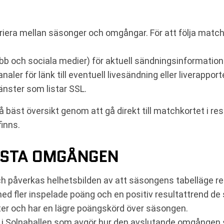
iera mellan säsonger och omgångar. För att följa matche
b och sociala medier) för aktuell sändningsinformation
analer för länk till eventuell livesändning eller liverapport
änster som listar SSL.
äst översikt genom att gå direkt till matchkortet i respe
finns.
SISTA OMGÅNGEN
 påverkas helhetsbilden av att säsongens tabelläge reda
 med fler inspelade poäng och en positiv resultattrend
ter och har en lägre poängskörd över säsongen.
 i Solnahallen som avgör hur den avslutande omgången sl