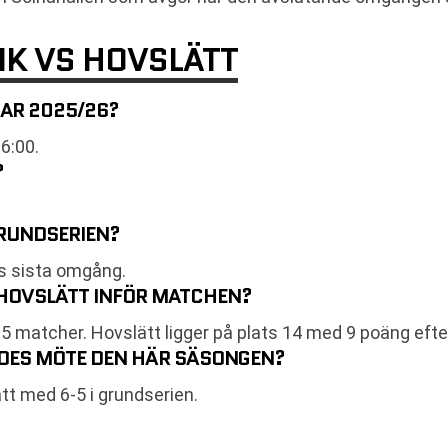
IK VS HOVSLÄTT
RAR 2025/26?
6:00.
?
GRUNDSERIEN?
ns sista omgång.
H HOVSLÄTT INFÖR MATCHEN?
25 matcher. Hovslätt ligger på plats 14 med 9 poäng eft
RDES MÖTE DEN HÄR SÄSONGEN?
t med 6-5 i grundserien.