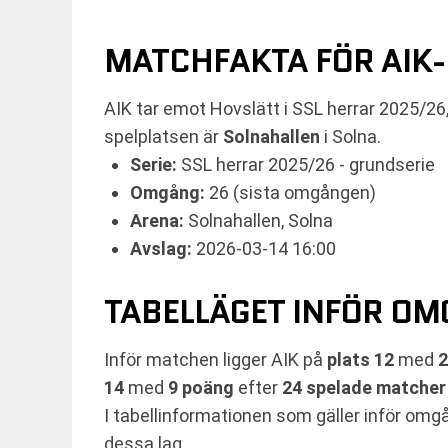
MATCHFAKTA FÖR AIK
AIK tar emot Hovslätt i SSL herrar 2025/2
spelplatsen är
Solnahallen
i Solna.
Serie:
SSL herrar 2025/26 - grundserie
Omgång:
26 (sista omgången)
Arena:
Solnahallen, Solna
Avslag:
2026-03-14 16:00
TABELLÄGET INFÖR OM
Inför matchen ligger AIK på
plats 12
med
2
14
med
9 poäng
efter
24 spelade matcher
I tabellinformationen som gäller inför omg
dessa lag.