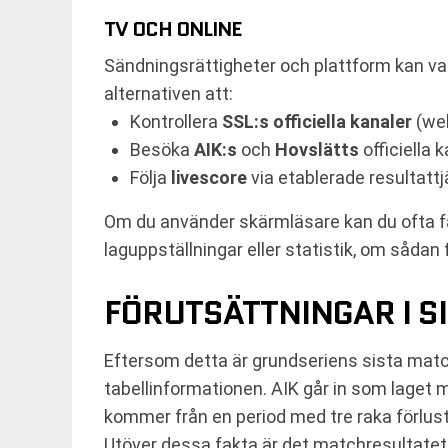
TV OCH ONLINE
Sändningsrättigheter och plattform kan var
alternativen att:
Kontrollera
SSL:s officiella kanaler
(web
Besöka
AIK:s
och
Hovslätts
officiella k
Följa
livescore
via etablerade resultattj
Om du använder skärmläsare kan du ofta få b
laguppställningar eller statistik, om sådan 
FÖRUTSÄTTNINGAR I 
Eftersom detta är grundseriens sista match
tabellinformationen. AIK går in som laget
kommer från en period med tre raka förlus
Utöver dessa fakta är det matchresultatet