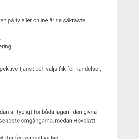
n på tv eller online är de säkraste
.
ering.
ktive tjänst och välja flik för händelser,
n är tydligt för båda lagen i den givna
 de senaste omgångarna, medan Hovslätt
utar för respektive lag.