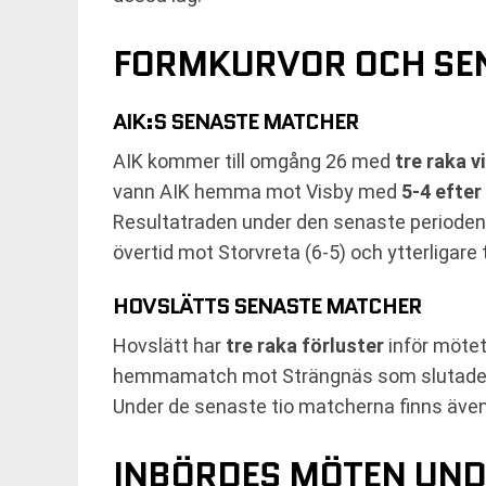
FORMKURVOR OCH SEN
AIK:S SENASTE MATCHER
AIK kommer till omgång 26 med
tre raka v
vann AIK hemma mot Visby med
5-4 efter
Resultatraden under den senaste perioden in
övertid mot Storvreta (6-5) och ytterligare
HOVSLÄTTS SENASTE MATCHER
Hovslätt har
tre raka förluster
inför mötet
hemmamatch mot Strängnäs som slutad
Under de senaste tio matcherna finns äve
INBÖRDES MÖTEN UN