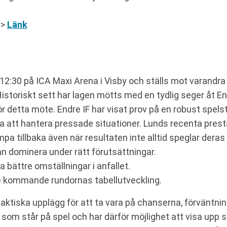
 >
Länk
:30 på ICA Maxi Arena i Visby och ställs mot varandra i 
. Historiskt sett har lagen mötts med en tydlig seger åt 
ör detta möte. Endre IF har visat prov på en robust spel
åga att hantera pressade situationer. Lunds recenta pres
ämpa tillbaka även när resultaten inte alltid speglar deras
kan dominera under rätt förutsättningar.
 bättre omställningar i anfallet.
de kommande rundornas tabellutveckling.
 taktiska upplägg för att ta vara på chanserna, förväntn
som står på spel och har därför möjlighet att visa upp sin