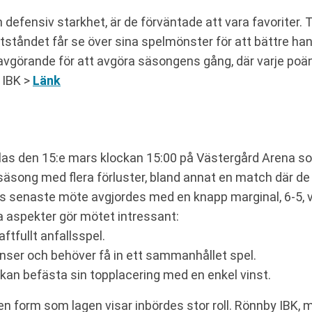
 defensiv starkhet, är de förväntade att vara favoriter.
otståndet får se över sina spelmönster för att bättre h
avgörande för att avgöra säsongens gång, där varje poän
 IBK >
Länk
as den 15:e mars klockan 15:00 på Västergård Arena so
uff säsong med flera förluster, bland annat en match där
ras senaste möte avgjordes med en knapp marginal, 6-5, v
ra aspekter gör mötet intressant:
ftfullt anfallsspel.
ser och behöver få in ett sammanhållet spel.
kan befästa sin topplacering med en enkel vinst.
en form som lagen visar inbördes stor roll. Rönnby IBK, 