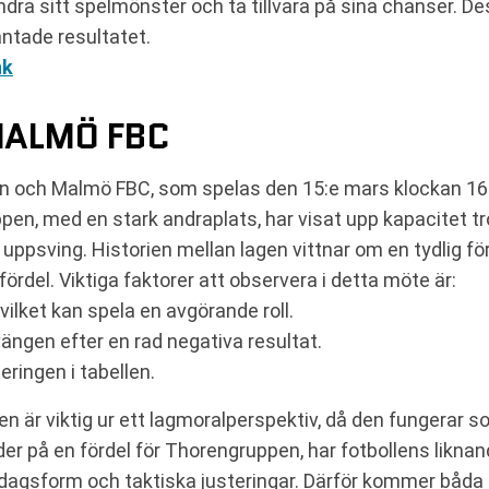
dra sitt spelmönster och ta tillvara på sina chanser.
äntade resultatet.
nk
MALMÖ FBC
n och Malmö FBC, som spelas den 15:e mars klockan 16:00
pen, med en stark andraplats, har visat upp kapacitet 
tt uppsving. Historien mellan lagen vittnar om en tydlig 
ördel. Viktiga faktorer att observera i detta möte är:
lket kan spela en avgörande roll.
ngen efter en rad negativa resultat.
ringen i tabellen.
n är viktig ur ett lagmoralperspektiv, då den fungerar 
er på en fördel för Thorengruppen, har fotbollens likna
agsform och taktiska justeringar. Därför kommer båda s