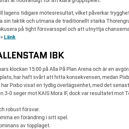
ltat är nödvändigt för att klara gruppspelet.
 lagens tidigare mötesresultat, vilket påverkar trygghet
 sin taktik och utmana de traditionellt starka Thorengr
okusera på tight försvarsspel och att utnyttja chanser
 >
Länk
ALLENSTAM IBK
mars klockan 15:00 på Alla På Plan Arena och är en avg
e plats, har haft svårt att hitta konsekvensen, medan Pi
 har Pixbo visat en tydlig överlägsenhet, med det senas
en 3-0 seger mot KAIS Mora IF, dock var resultatet mot Te
h robust försvar.
mma en förändring i sitt spel.
dominans av topplaget.