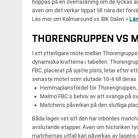
hoppas på en överraskning om de lyckas än
även om det verkar tippat till nära det förv
Läs mer om Kalmarsund vs IBK Dalen >
Lä
THORENGRUPPEN VS 
I ett ytterligare möte mellan Thorengruppe
dynamiska krafterna i tabellen. Thorengrup
FBC, placerat på sjätte plats, letar efter e
senaste mötet som slutade 10-4 till deras f
Hemmaplansfördel för Thorengruppen, vi
Malmö FBC:s behov av att svänga på svä
Matchens påverkan på den slutliga place
Båda lagen vet att den här inbördes matche
avslutande etapper. Även om historiken tyd
matchernas utfall kan påverkas av lagens d