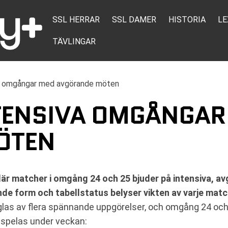
SSL HERRAR
SSL DAMER
HISTORIA
LE
TÄVLINGAR
a omgångar med avgörande möten
NTENSIVA OMGÅNGAR
ÖTEN
 där matcher i omgång 24 och 25 bjuder på intensiva,
ande form och tabellstatus belyser vikten av varje ma
as av flera spännande uppgörelser, och omgång 24 och 2
 spelas under veckan: