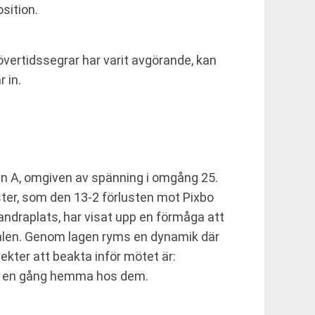
sition.
övertidssegrar har varit avgörande, kan
 in.
n A, omgiven av spänning i omgång 25.
ster, som den 13-2 förlusten mot Pixbo
ndraplats, har visat upp en förmåga att
Dalen. Genom lagen ryms en dynamik där
kter att beakta inför mötet är:
0-4 en gång hemma hos dem.