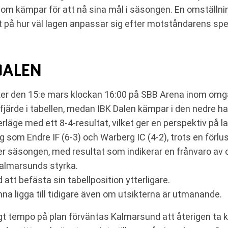
om kämpar för att nå sina mål i säsongen. En omställnin
på hur väl lagen anpassar sig efter motståndarens spels
DALEN
er den 15:e mars klockan 16:00 på SBB Arena inom omgå
järde i tabellen, medan IBK Dalen kämpar i den nedre hal
äge med ett 8-4-resultat, vilket ger en perspektiv på l
som Endre IF (6-3) och Warberg IC (4-2), trots en förlus
der säsongen, med resultat som indikerar en frånvaro av 
Kalmarsunds styrka.
att befästa sin tabellposition ytterligare.
a ligga till tidigare även om utsikterna är utmanande.
t tempo på plan förväntas Kalmarsund att återigen ta k