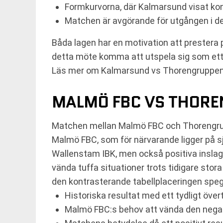
Formkurvorna, där Kalmarsund visat kon
Matchen är avgörande för utgången i d
Båda lagen har en motivation att prestera p
detta möte komma att utspela sig som ett s
Läs mer om Kalmarsund vs Thorengruppe
MALMÖ FBC VS THOR
Matchen mellan Malmö FBC och Thorengrupp
Malmö FBC, som för närvarande ligger på sj
Wallenstam IBK, men också positiva inslag
vända tuffa situationer trots tidigare st
den kontrasterande tabellplaceringen spegl
Historiska resultat med ett tydligt öv
Malmö FBC:s behov att vända den negati