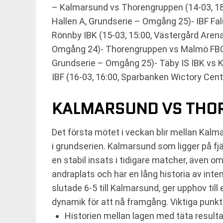
– Kalmarsund vs Thorengruppen (14-03, 18
Hallen A, Grundserie – Omgång 25)- IBF Fal
Rönnby IBK (15-03, 15:00, Västergård Aren
Omgång 24)- Thorengruppen vs Malmö FBC (1
Grundserie – Omgång 25)- Täby IS IBK vs K
IBF (16-03, 16:00, Sparbanken Wictory Cen
KALMARSUND VS THO
Det första mötet i veckan blir mellan Ka
i grundserien. Kalmarsund som ligger på fj
en stabil insats i tidigare matcher, även om
andraplats och har en lång historia av int
slutade 6-5 till Kalmarsund, ger upphov til
dynamik för att nå framgång. Viktiga punkt
Historien mellan lagen med täta resulta