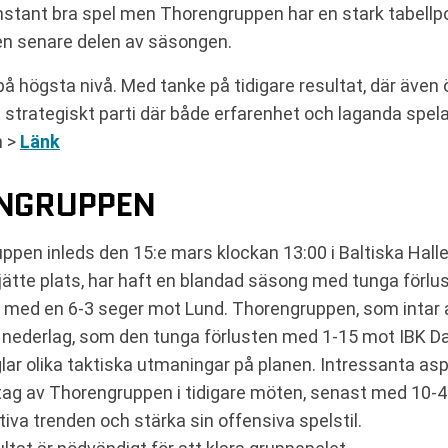
stant bra spel men Thorengruppen har en stark tabellpo
en senare delen av säsongen.
å högsta nivå. Med tanke på tidigare resultat, där även 
trategiskt parti där både erfarenhet och laganda spelar
n >
Länk
ENGRUPPEN
en inleds den 15:e mars klockan 13:00 i Baltiska Halle
ätte plats, har haft en blandad säsong med tunga förlu
 med en 6-3 seger mot Lund. Thorengruppen, som intar a
ora nederlag, som den tunga förlusten med 1-15 mot IBK 
ar olika taktiska utmaningar på planen. Intressanta aspe
ertag av Thorengruppen i tidigare möten, senast med 1
va trenden och stärka sin offensiva spelstil.