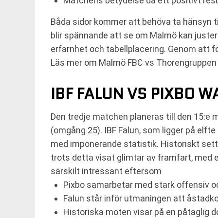
Matchens betydelse då ett positivt resu
Båda sidor kommer att behöva ta hänsyn till
blir spännande att se om Malmö kan justera
erfarnhet och tabellplacering. Genom att f
Läs mer om Malmö FBC vs Thorengruppen
IBF FALUN VS PIXBO W
Den tredje matchen planeras till den 15:e 
(omgång 25). IBF Falun, som ligger på elft
med imponerande statistik. Historiskt sett
trots detta visat glimtar av framfart, med 
särskilt intressant eftersom
Pixbo samarbetar med stark offensiv oc
Falun står inför utmaningen att åstadko
Historiska möten visar på en påtaglig 