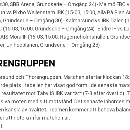
:30, SBB Arena, Grundserie – Omgång 24)- Malmö FBC vs
un vs Pixbo Wallenstam IBK (15-03, 15:00, Alla På Plan 
a, Grundserie – Omgång 30)- Kalmarsund vs IBK Dalen (15
5-03, 16:00, Grundserie – Omgång 24)- Endre IF vs Lund
AIS Mora IF (16-03, 15:00, Hägerneholmshallen, Grundse
ter, Unihocplanen, Grundserie – Omgång 25)
RENGRUPPEN
lmarsund och Thorengruppen. Matchen startar klockan 1
ärde plats i tabellen har visat god form i de senaste ma
 resultatet mot Täby IS IBK var tätt (7-8 efter övertid). 
ensiva möten med sitt motstånd. Det senaste inbördes möt
l en känsla av rivalitet. Teamen kommer att behöva balan
er att notera inför matchen är:
t.