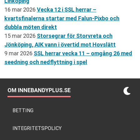
Linköping
16 mar 2026
Vecka 12 i SSL herrar –
kvartsfinalerna startar med Falun-Pixbo och
dubbla möten direkt
15 mar 2026
Storsegrar för Storvreta och
Jönköping, AIK vann i övertid mot Hovslätt
9 mar 2026
SSL herrar vecka 11 – omgång 26 med
seedning och nedflyttning i spel
OM INNEBANDYPLUS.SE
BETTING
INTEGRITETSPOLICY