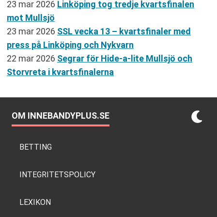
23 mar 2026
Linköping tog tredje kvartsfinalen
mot Mullsjö
23 mar 2026
SSL vecka 13 – kvartsfinaler med
press på Linköping och Nykvarn
22 mar 2026
Segrar för Hide-a-lite Mullsjö och
Storvreta i kvartsfinalerna
OM INNEBANDYPLUS.SE
BETTING
INTEGRITETSPOLICY
LEXIKON