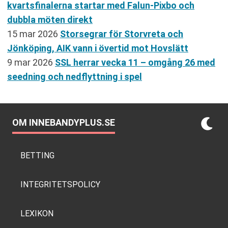
kvartsfinalerna startar med Falun-Pixbo och
dubbla möten direkt
15 mar 2026
Storsegrar för Storvreta och
Jönköping, AIK vann i övertid mot Hovslätt
9 mar 2026
SSL herrar vecka 11 – omgång 26 med
seedning och nedflyttning i spel
OM INNEBANDYPLUS.SE
BETTING
INTEGRITETSPOLICY
LEXIKON