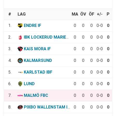
#
LAG
MA
ÖV
ÖF
+/-
P
1.
ENDRE IF
0
0
0
0-0
0
2.
IBK LOCKERUD MARIESTAD
0
0
0
0-0
0
3.
KAIS MORA IF
0
0
0
0-0
0
4.
KALMARSUND
0
0
0
0-0
0
5.
KARLSTAD IBF
0
0
0
0-0
0
6.
LUND
0
0
0
0-0
0
7.
MALMÖ FBC
0
0
0
0-0
0
8.
PIXBO WALLENSTAM IBK
0
0
0
0-0
0