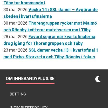
Täby tar kommandot
30 mar 2026
Vecka 14 i SSL damer – Avgörande
skeden i kvartsfinalerna
30 mar 2026
Thorengruppen rycker mot Malmö
och Rönnby kvitterar matchserien mot Täby
28 mar 2026
Favoritsegrar när kvartsfinalerna
drog igång för Thorengruppen och Täby
23 mar 2026
SSL damer vecka 13 – kvartsfinal 1
med Pixbo-Storvreta och Täby-Rönnby i fokus
OM INNEBANDYPLUS.SE
BETTING
INTEGRITETSPOLICY