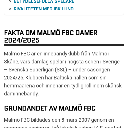
BETYDELSEFULLA SPELARE
RIVALITETEN MED IBK LUND
BILJETTINFORMATION OCH EVENEMANG
FAKTA OM MALMÖ FBC DAMER
2024/2025
Malmö FBC är en innebandyklubb från Malmö i
Skåne, vars damlag spelar i högsta serien i Sverige
– Svenska Superligan (SSL) – under säsongen
2024/25. Klubben har Baltiska hallen som sin
hemmaarena och innehar en tydlig roll inom skånsk
daminnebandy.
GRUNDANDET AV MALMÖ FBC
Malmö FBC bildades den 8 mars 2007 genom en
sammanslagning av två lokala klubbar: IK Stanstad