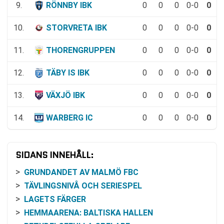
9.
RÖNNBY IBK
0
0
0
0-0
0
10.
STORVRETA IBK
0
0
0
0-0
0
11.
THORENGRUPPEN
0
0
0
0-0
0
12.
TÄBY IS IBK
0
0
0
0-0
0
13.
VÄXJÖ IBK
0
0
0
0-0
0
14.
WARBERG IC
0
0
0
0-0
0
SIDANS INNEHÅLL:
GRUNDANDET AV MALMÖ FBC
TÄVLINGSNIVÅ OCH SERIESPEL
LAGETS FÄRGER
HEMMAARENA: BALTISKA HALLEN