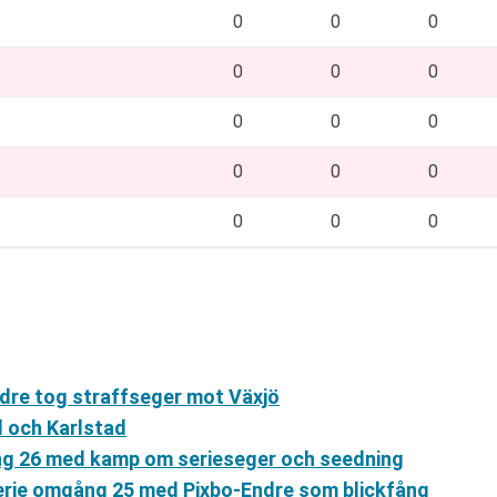
0
0
0
0
0
0
0
0
0
0
0
0
0
0
0
ndre tog straffseger mot Växjö
d och Karlstad
g 26 med kamp om serieseger och seedning
erie omgång 25 med Pixbo-Endre som blickfång