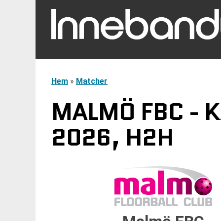
Hem
»
Matcher
MALMÖ FBC - K
2026, H2H