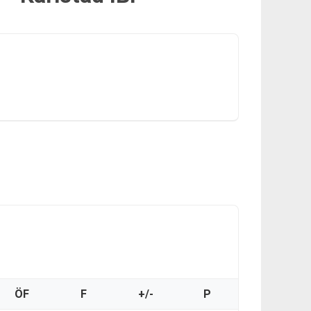
ÖF
F
+/-
P