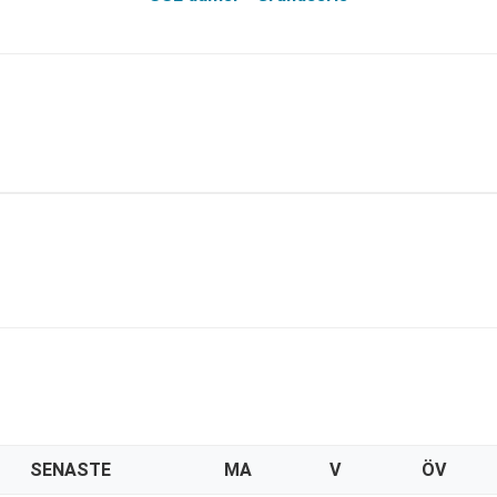
SENASTE
MA
V
ÖV