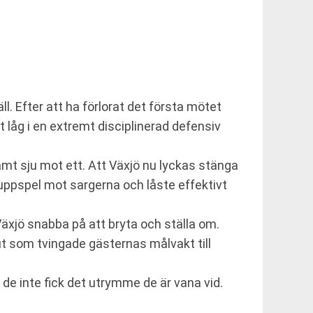
l. Efter att ha förlorat det första mötet
t låg i en extremt disciplinerad defensiv
amt sju mot ett. Att Växjö nu lyckas stänga
ppspel mot sargerna och låste effektivt
äxjö snabba på att bryta och ställa om.
t som tvingade gästernas målvakt till
 de inte fick det utrymme de är vana vid.