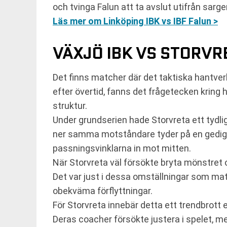
och tvinga Falun att ta avslut utifrån sarge
Läs mer om Linköping IBK vs IBF Falun >
VÄXJÖ IBK VS STORVRE
Det finns matcher där det taktiska hantverk
efter övertid, fanns det frågetecken kring 
struktur.
Under grundserien hade Storvreta ett tydli
ner samma motståndare tyder på en gedige
passningsvinklarna in mot mitten.
När Storvreta väl försökte bryta mönstret 
Det var just i dessa omställningar som mat
obekväma förflyttningar.
För Storvreta innebär detta ett trendbrott 
Deras coacher försökte justera i spelet, me