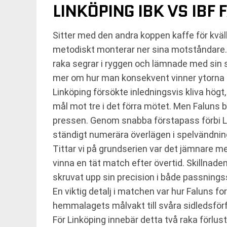
LINKÖPING IBK VS IBF 
Sitter med den andra koppen kaffe för kväl
metodiskt monterar ner sina motståndare.
raka segrar i ryggen och lämnade med sin s
mer om hur man konsekvent vinner ytorna 
Linköping försökte inledningsvis kliva högt,
mål mot tre i det förra mötet. Men Faluns ba
pressen. Genom snabba förstapass förbi Li
ständigt numerära överlägen i spelvändnin
Tittar vi på grundserien var det jämnare me
vinna en tät match efter övertid. Skillnaden
skruvat upp sin precision i både passningss
En viktig detalj i matchen var hur Faluns f
hemmalagets målvakt till svåra sidledsförfl
För Linköping innebär detta två raka förlus