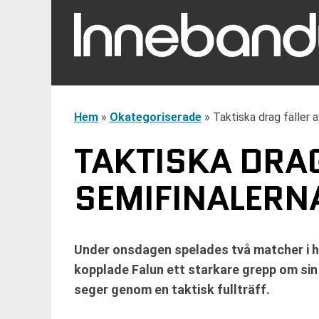
Hem
»
Okategoriserade
»
Taktiska drag fäller 
TAKTISKA DRAG
SEMIFINALERN
Under onsdagen spelades två matcher i he
kopplade Falun ett starkare grepp om sin
seger genom en taktisk fullträff.