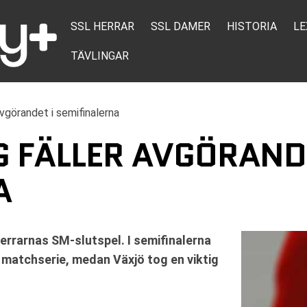
SSL HERRAR
SSL DAMER
HISTORIA
LE
TÄVLINGAR
avgörandet i semifinalerna
 FÄLLER AVGÖRANDE
A
rrarnas SM-slutspel. I semifinalerna
 matchserie, medan Växjö tog en viktig