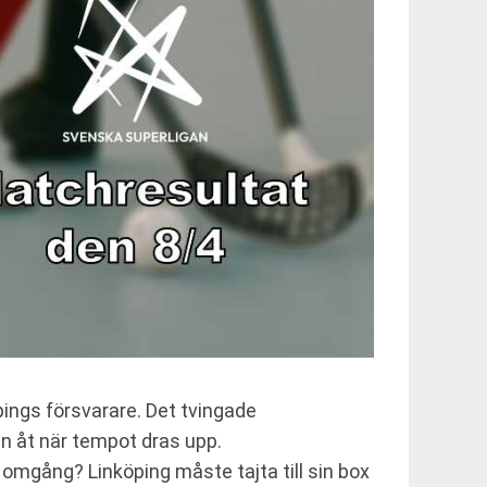
pings försvarare. Det tvingade
en åt när tempot dras upp.
a omgång? Linköping måste tajta till sin box