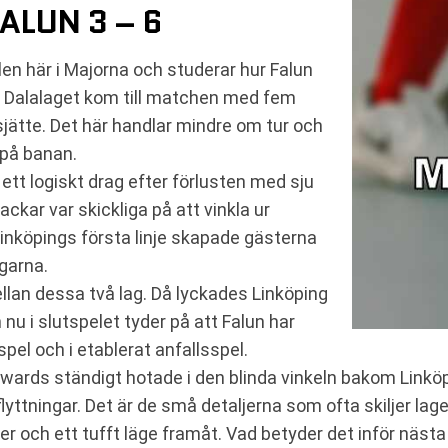
FALUN 3 – 6
len här i Majorna och studerar hur Falun
 Dalalaget kom till matchen med fem
jätte. Det här handlar mindre om tur och
på banan.
 ett logiskt drag efter förlusten med sju
ckar var skickliga på att vinkla ur
nköpings första linje skapade gästerna
garna.
llan dessa två lag. Då lyckades Linköping
 nu i slutspelet tyder på att Falun har
pel och i etablerat anfallsspel.
orwards ständigt hotade i den blinda vinkeln bakom Linkö
yttningar. Det är de små detaljerna som ofta skiljer lag
ter och ett tufft läge framåt. Vad betyder det inför näst