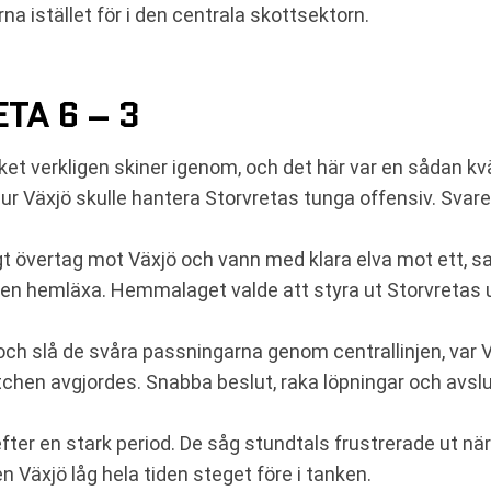
rna istället för i den centrala skottsektorn.
TA 6 – 3
et verkligen skiner igenom, och det här var en sådan kväl
hur Växjö skulle hantera Storvretas tunga offensiv. Svare
gt övertag mot Växjö och vann med klara elva mot ett, s
n hemläxa. Hemmalaget valde att styra ut Storvretas u
och slå de svåra passningarna genom centrallinjen, var V
chen avgjordes. Snabba beslut, raka löpningar och avslu
efter en stark period. De såg stundtals frustrerade ut när
n Växjö låg hela tiden steget före i tanken.