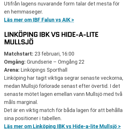
Utifrån lagens nuvarande form talar det mesta för
en hemmaseger.
Läs mer om IBF Falun vs AIK >
LINKÖPING IBK VS HIDE-A-LITE
MULLSJÖ
Matchstart:
23 februari, 16:00
Omgång:
Grundserie – Omgång 22
Arena:
Linköpings Sporthall
Linköping har tagit viktiga segrar senaste veckorna,
medan Mullsjö förlorade senast efter övertid. I det
senaste mötet lagen emellan vann Mullsjö med två
måls marginal.
Det är en viktig match för båda lagen för att behålla
sina positioner i tabellen.
Läs mer om Linköping IBK vs Hide-a-lite Mullsjö >