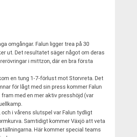
ga omgångar. Falun ligger trea på 30
er ut. Det resultatet säger något om deras
rerövringar i mittzon, där en bra första
om en tung 1-7-förlust mot Storvreta. Det
mnar för lågt med sin press kommer Falun
va fram med en mer aktiv presshöjd (var
uellkamp.
och i vårens slutspel var Falun tydligt
 formkurva. Samtidigt kommer Växjö att veta
omställningarna. Här kommer special teams