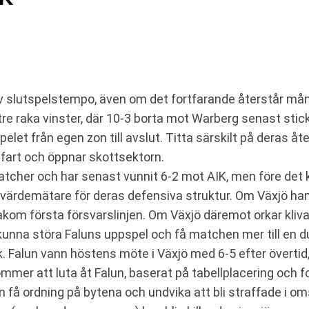
av slutspelstempo, även om det fortfarande återstår mån
 raka vinster, där 10-3 borta mot Warberg senast stick
elet från egen zon till avslut. Titta särskilt på deras åte
i fart och öppnar skottsektorn.
cher och har senast vunnit 6-2 mot AIK, men före det k
 värdemätare för deras defensiva struktur. Om Växjö ha
 bakom första försvarslinjen. Om Växjö däremot orkar kli
kunna störa Faluns uppspel och få matchen mer till en d
. Falun vann höstens möte i Växjö med 6-5 efter övertid, 
ommer att luta åt Falun, baserat på tabellplacering och
an få ordning på bytena och undvika att bli straffade i 