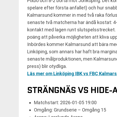
Pixbo och 8-2 borta mot Jönköping. Det kom
spelare efter första anfallet) och hur snabbt 
Kalmarsund kommer in med två raka förluste
senaste två matcherna har ändå kostat: 4-8
kontakt med lagen runt slutspelsstrecket
poäng att påverka möjligheten att kliva upp
Inbördes kommer Kalmarsund att bära med s
Linköping, som annars har haft bra marginal
senaste målproduktionen, men Kalmarsund ha
press) blir otydliga.
Läs mer om Linköping IBK vs FBC Kalmars
STRÄNGNÄS VS HIDE-A
Matchstart: 2026-01-05 19:00
Omgång: Grundserie – Omgång 15