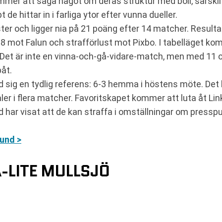
mer att säga något om deras struktur med boll, särskilt 
de hittar in i farliga ytor efter vunna dueller.
r och ligger nia på 21 poäng efter 14 matcher. Resultate
 mot Falun och strafförlust mot Pixbo. I tabelläget kom
. Det är inte en vinna-och-gå-vidare-match, men med 11
åt.
ig en tydlig referens: 6-3 hemma i höstens möte. Det 
er i flera matcher. Favoritskapet kommer att luta åt Lin
r visat att de kan straffa i omställningar om presspun
und >
-LITE MULLSJÖ