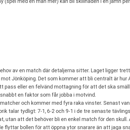
y (spel med en man mer) kan bli skillnaden i en jämn per
behov av en match där detaljerna sitter. Laget ligger tr
mot Jönköping. Det som kommer att bli centralt är hur AI
 pass eller en felvänd mottagning för att det ska smälla 
snabbt en faktor som får jobba i motvind.
 matcher och kommer med fyra raka vinster. Senast van
ik talar tydligt: 7-1, 6-2 och 9-1 i de tre senaste tävli
tat, utan att det behöver bli en enkel match för den skul
e flyttar bollen för att öppna ytor snarare än att jaga sn