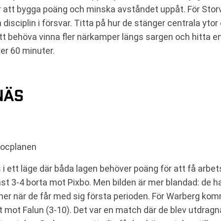
r att bygga poäng och minska avståndet uppåt. För Stor
 disciplin i försvar. Titta på hur de stänger centrala yto
att behöva vinna fler närkamper längs sargen och hitta 
ver 60 minuter.
NÄS
hocplanen
ett läge där båda lagen behöver poäng för att få arbets
ast 3-4 borta mot Pixbo. Men bilden är mer blandad: de 
tcher när de får med sig första perioden. För Warberg komm
t mot Falun (3-10). Det var en match där de blev utdragna 