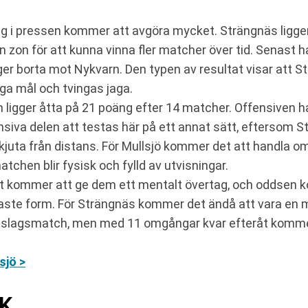
ng i pressen kommer att avgöra mycket. Strängnäs ligge
n zon för att kunna vinna fler matcher över tid. Senast h
er borta mot Nykvarn. Den typen av resultat visar att St
diga mål och tvingas jaga.
 ligger åtta på 21 poäng efter 14 matcher. Offensiven ha
va delen att testas här på ett annat sätt, eftersom Strä
 skjuta från distans. För Mullsjö kommer det att handla
chen blir fysisk och fylld av utvisningar.
Det kommer att ge dem ett mentalt övertag, och oddsen
enaste form. För Strängnäs kommer det ändå att vara en m
n utslagsmatch, men med 11 omgångar kvar efteråt komm
sjö >
BK