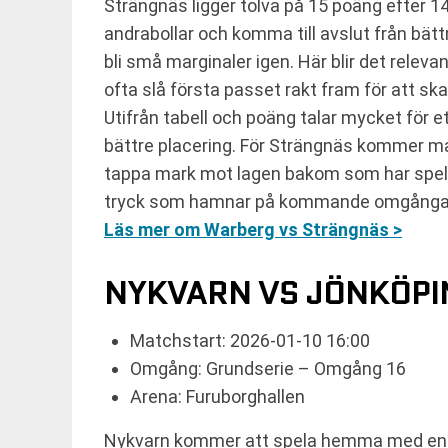
Strängnäs ligger tolva på 15 poäng efter 14
andrabollar och komma till avslut från bätt
bli små marginaler igen. Här blir det releva
ofta slå första passet rakt fram för att skapa
Utifrån tabell och poäng talar mycket fö
bättre placering. För Strängnäs kommer mat
tappa mark mot lagen bakom som har spela
tryck som hamnar på kommande omgånga
Läs mer om Warberg vs Strängnäs >
NYKVARN VS JÖNKÖPI
Matchstart: 2026-01-10 16:00
Omgång: Grundserie – Omgång 16
Arena: Furuborghallen
Nykvarn kommer att spela hemma med en tyd