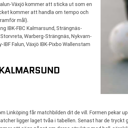
alun-Växjö kommer att sticka ut som en
 mycket kommer att handla om tempo och
framför mål).
ing IBK-FBC Kalmarsund, Strängnäs-
IK-Storvreta, Warberg-Strängnäs, Nykvarn-
-IBF Falun, Växjö IBK-Pixbo Wallenstam
C KALMARSUND
om Linköping får matchbilden dit de vill. Formen pekar 
cher ligger laget tvåa i tabellen. Senast har de tryckt 