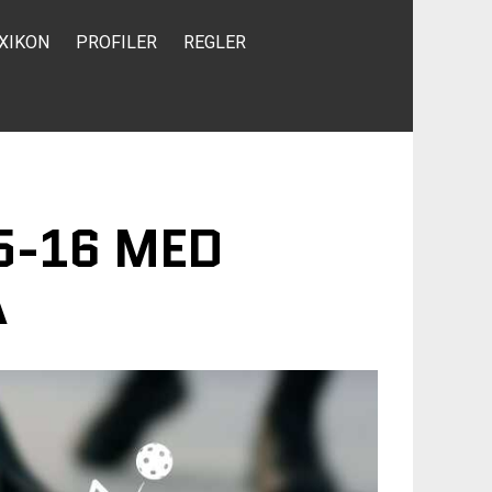
XIKON
PROFILER
REGLER
5-16 MED
A