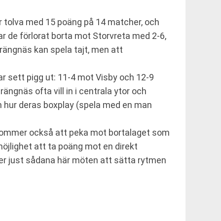
r tolva med 15 poäng på 14 matcher, och
ar de förlorat borta mot Storvreta med 2-6,
rängnäs kan spela tajt, men att
r sett pigg ut: 11-4 mot Visby och 12-9
ngnäs ofta vill in i centrala ytor och
 om hur deras boxplay (spela med en man
 kommer också att peka mot bortalaget som
öjlighet att ta poäng mot en direkt
er just sådana här möten att sätta rytmen