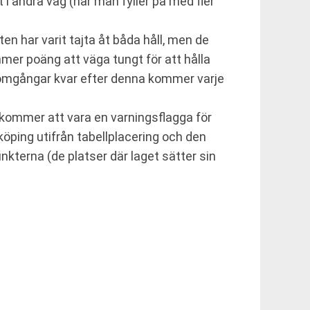
i andra våg (när man fyller på med fler
n har varit tajta åt båda håll, men de
mer poäng att väga tungt för att hålla
 omgångar kvar efter denna kommer varje
kommer att vara en varningsflagga för
köping utifrån tabellplacering och den
kterna (de platser där laget sätter sin