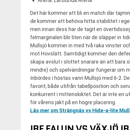
Arena: Larslunda Arena
Det här kommer att bli en match där tajmi
de kommer att behöva hitta stabilitet i ege
men innan dess har de tagit en övertidsseg
felmarginalen blir liten när de släpper in ti
Mullsjö kommer in med två raka vinster och
mot Hovslätt. Samtidigt kommer den defensi
skapa avslut i slottet snarare än att bara
mindre) och spelvändningar fungerar om mat
Inbördes i höstas vann Mullsjö med 6-2. 
favorit, både utifrån tabellposition och s
konkurrent i mittenskiktet. Det är inte e
för vårens jakt på en högre placering.
Läs mer om Strängnäs vs Hide-a-lite Mull
IBF FALUN VS VÄXJÖ I