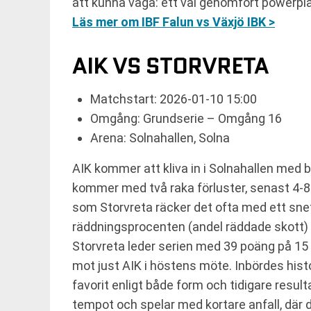
att kunna väga: ett väl genomfört powerpla
Läs mer om IBF Falun vs Växjö IBK >
AIK VS STORVRETA
Matchstart: 2026-01-10 15:00
Omgång: Grundserie – Omgång 16
Arena: Solnahallen, Solna
AIK kommer att kliva in i Solnahallen med 
kommer med två raka förluster, senast 4-8 
som Storvreta räcker det ofta med ett snett
räddningsprocenten (andel räddade skott) 
Storvreta leder serien med 39 poäng på 15
mot just AIK i höstens möte. Inbördes histor
favorit enligt både form och tidigare resul
tempot och spelar med kortare anfall, där d