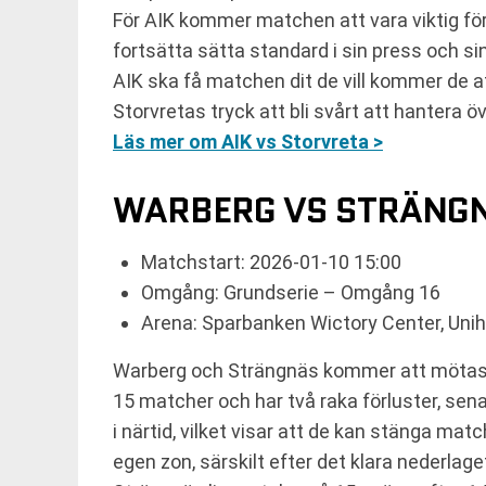
För AIK kommer matchen att vara viktig fö
fortsätta sätta standard i sin press och sin
AIK ska få matchen dit de vill kommer de 
Storvretas tryck att bli svårt att hantera ö
Läs mer om AIK vs Storvreta >
WARBERG VS STRÄNG
Matchstart: 2026-01-10 15:00
Omgång: Grundserie – Omgång 16
Arena: Sparbanken Wictory Center, Uni
Warberg och Strängnäs kommer att mötas i 
15 matcher och har två raka förluster, sen
i närtid, vilket visar att de kan stänga ma
egen zon, särskilt efter det klara nederlage