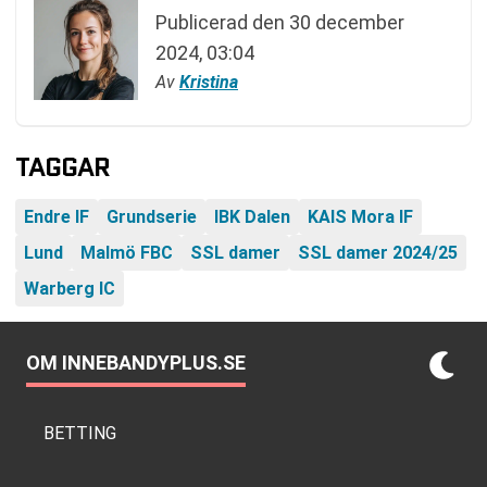
Publicerad den
30 december
2024, 03:04
Av
Kristina
TAGGAR
Endre IF
Grundserie
IBK Dalen
KAIS Mora IF
Lund
Malmö FBC
SSL damer
SSL damer 2024/25
Warberg IC
OM INNEBANDYPLUS.SE
BETTING