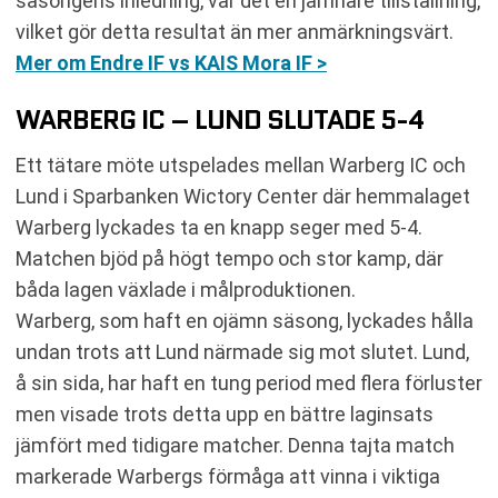
säsongens inledning, var det en jämnare tillställning,
vilket gör detta resultat än mer anmärkningsvärt.
Mer om Endre IF vs KAIS Mora IF >
WARBERG IC – LUND SLUTADE 5-4
Ett tätare möte utspelades mellan Warberg IC och
Lund i Sparbanken Wictory Center där hemmalaget
Warberg lyckades ta en knapp seger med 5-4.
Matchen bjöd på högt tempo och stor kamp, där
båda lagen växlade i målproduktionen.
Warberg, som haft en ojämn säsong, lyckades hålla
undan trots att Lund närmade sig mot slutet. Lund,
å sin sida, har haft en tung period med flera förluster
men visade trots detta upp en bättre laginsats
jämfört med tidigare matcher. Denna tajta match
markerade Warbergs förmåga att vinna i viktiga