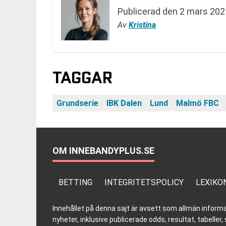
Publicerad den
2 mars 202
Av
Kristina
TAGGAR
Grundserie
IBK Dalen
Lund
Malmö FBC
OM INNEBANDYPLUS.SE
BETTING
INTEGRITETSPOLICY
LEXIKO
Innehållet på denna sajt är avsett som allmän informatio
nyheter, inklusive publicerade odds, resultat, tabell