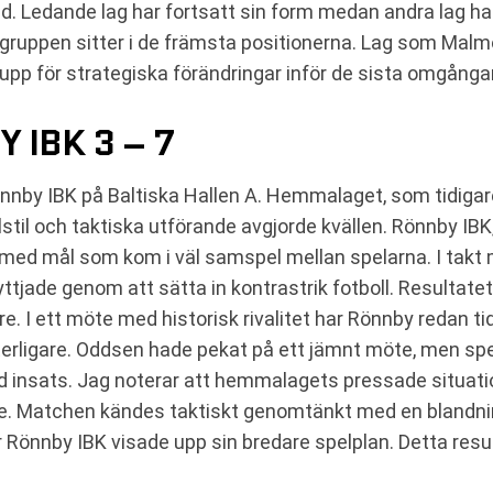
. Ledande lag har fortsatt sin form medan andra lag ha
gruppen sitter i de främsta positionerna. Lag som Malm
 upp för strategiska förändringar inför de sista omgånga
 IBK 3 – 7
by IBK på Baltiska Hallen A. Hemmalaget, som tidigar
til och taktiska utförande avgjorde kvällen. Rönnby IBK
 med mål som kom i väl samspel mellan spelarna. I takt
yttjade genom att sätta in kontrastrik fotboll. Resultatet 
e. I ett möte med historisk rivalitet har Rönnby redan t
tterligare. Oddsen hade pekat på ett jämnt möte, men s
d insats. Jag noterar att hemmalagets pressade situati
. Matchen kändes taktiskt genomtänkt med en blandning 
där Rönnby IBK visade upp sin bredare spelplan. Detta r