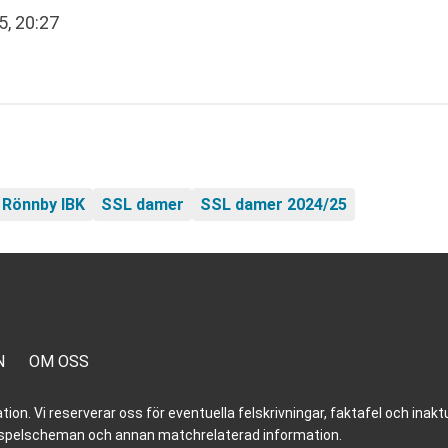
5, 20:27
Rönnby IBK
SSL damer
SSL damer 2024/25
N
OM OSS
n. Vi reserverar oss för eventuella felskrivningar, faktafel och inaktue
er, spelscheman och annan matchrelaterad information.