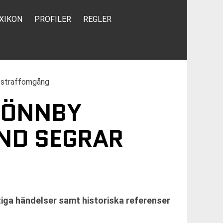
XIKON
PROFILER
REGLER
r straffomgång
 RÖNNBY
UND SEGRAR
iga händelser samt historiska referenser