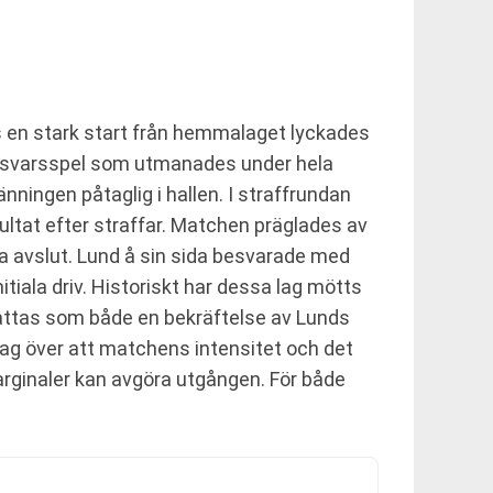
s en stark start från hemmalaget lyckades
försvarsspel som utmanades under hela
nningen påtaglig i hallen. I straffrundan
ultat efter straffar. Matchen präglades av
pa avslut. Lund å sin sida besvarade med
tiala driv. Historiskt har dessa lag mötts
ppfattas som både en bekräftelse av Lunds
r jag över att matchens intensitet och det
arginaler kan avgöra utgången. För både