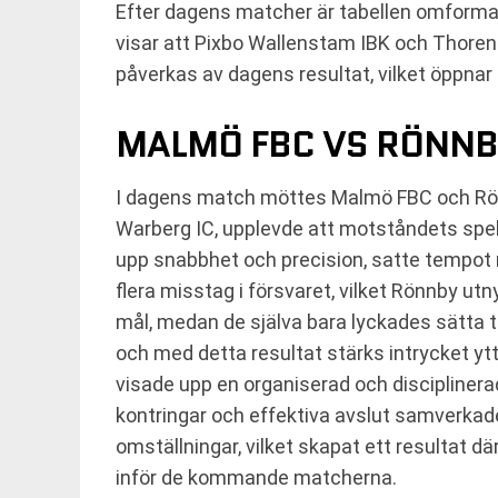
Efter dagens matcher är tabellen omformad
visar att Pixbo Wallenstam IBK och Thoren
påverkas av dagens resultat, vilket öppnar
MALMÖ FBC VS RÖNNBY
I dagens match möttes Malmö FBC och Rönn
Warberg IC, upplevde att motståndets spels
upp snabbhet och precision, satte tempot
flera misstag i försvaret, vilket Rönnby utn
mål, medan de själva bara lyckades sätta tr
och med detta resultat stärks intrycket y
visade upp en organiserad och disciplinera
kontringar och effektiva avslut samverkade
omställningar, vilket skapat ett resultat 
inför de kommande matcherna.