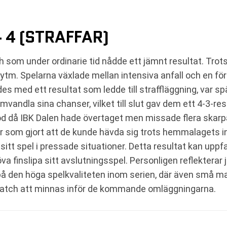
– 4 (STRAFFAR)
som under ordinarie tid nådde ett jämnt resultat. Trot
rytm. Spelarna växlade mellan intensiva anfall och en 
es med ett resultat som ledde till straffläggning, var spä
andla sina chanser, vilket till slut gav dem ett 4-3-res
riod då IBK Dalen hade övertaget men missade flera skar
r som gjort att de kunde hävda sig trots hemmalagets ini
ta sitt spel i pressade situationer. Detta resultat kan u
öva finslipa sitt avslutningsspel. Personligen reflektera
 på den höga spelkvaliteten inom serien, där även små m
match att minnas inför de kommande omläggningarna.