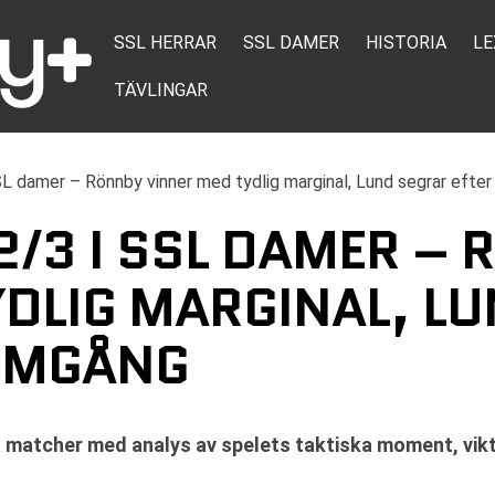
SSL HERRAR
SSL DAMER
HISTORIA
LE
TÄVLINGAR
SL damer – Rönnby vinner med tydlig marginal, Lund segrar efte
2/3 I SSL DAMER –
YDLIG MARGINAL, L
OMGÅNG
 matcher med analys av spelets taktiska moment, vikt