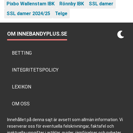
Pixbo Wallenstam IBK
Rönnby IBK
SSL damer
SSL damer 2024/25
Telge
OM INNEBANDYPLUS.SE
BETTING
INTEGRITETSPOLICY
LEXIKON
OM OSS
Innehållet på denna sajt är avsett som allmän information. Vi
reserverar oss för eventuella felskrivningar, faktafel och
inaktuella uppgifter i artiklar, guider, jämförelser och nyheter,