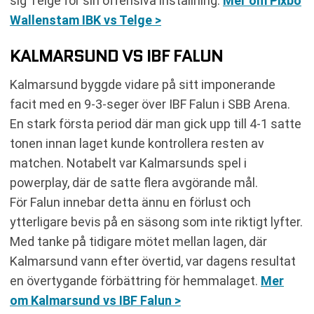
sig Telge för sin offensiva inställning.
Mer om Pixbo
Wallenstam IBK vs Telge >
KALMARSUND VS IBF FALUN
Kalmarsund byggde vidare på sitt imponerande
facit med en 9-3-seger över IBF Falun i SBB Arena.
En stark första period där man gick upp till 4-1 satte
tonen innan laget kunde kontrollera resten av
matchen. Notabelt var Kalmarsunds spel i
powerplay, där de satte flera avgörande mål.
För Falun innebar detta ännu en förlust och
ytterligare bevis på en säsong som inte riktigt lyfter.
Med tanke på tidigare mötet mellan lagen, där
Kalmarsund vann efter övertid, var dagens resultat
en övertygande förbättring för hemmalaget.
Mer
om Kalmarsund vs IBF Falun >