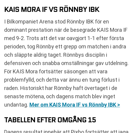
KAIS MORA IF VS RÖNNBY IBK
I Bilkompaniet Arena stod Rönnby IBK för en
dominant prestation när de besegrade KAIS Mora IF
med 9-2. Trots att det var oavgjort 1-1 efter första
perioden, tog Rönnby ett grepp om matchen i andra
och släppte aldrig taget. Rönnbys disciplin i
defensiven och snabba omställningar gav utdelning.
För KAIS Mora fortsätter säsongen att vara
problemfylld, och detta var ännu en tung förlust i
raden. Historiskt har Rönnby haft övertaget i de
senaste mötena, och dagens match blev inget
undantag.
Mer om KAIS Mora IF vs Rönnby IBK >
TABELLEN EFTER OMGÅNG 15
Dagens resultat innebär att Pixbo fortsätter att jaga