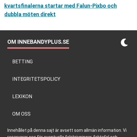
kvartsfinalerna startar med Falun-Pixbo och
dubbla möten direkt
OM INNEBANDYPLUS.SE
BETTING
INTEGRITETSPOLICY
LEXIKON
OM OSS
Innehållet på denna sajt är avsett som allmän information. Vi
reserverar oss för eventuella felskrivningar, faktafel och