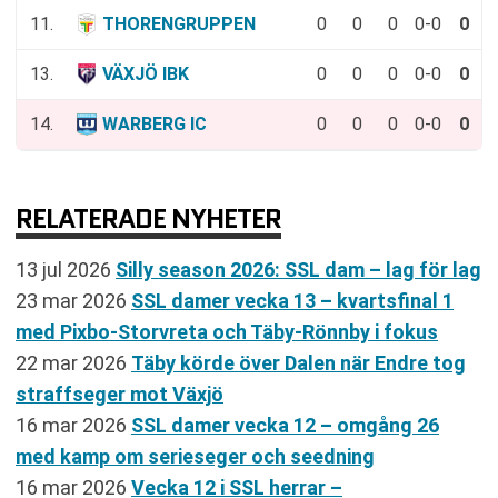
11.
THORENGRUPPEN
0
0
0
0-0
0
13.
VÄXJÖ IBK
0
0
0
0-0
0
14.
WARBERG IC
0
0
0
0-0
0
RELATERADE NYHETER
13 jul 2026
Silly season 2026: SSL dam – lag för lag
23 mar 2026
SSL damer vecka 13 – kvartsfinal 1
med Pixbo-Storvreta och Täby-Rönnby i fokus
22 mar 2026
Täby körde över Dalen när Endre tog
straffseger mot Växjö
16 mar 2026
SSL damer vecka 12 – omgång 26
med kamp om serieseger och seedning
16 mar 2026
Vecka 12 i SSL herrar –