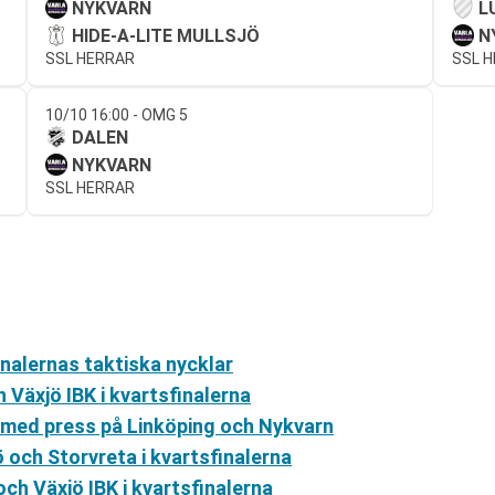
NYKVARN
L
HIDE-A-LITE MULLSJÖ
N
SSL HERRAR
SSL 
10/10 16:00 - OMG 5
DALEN
NYKVARN
SSL HERRAR
inalernas taktiska nycklar
h Växjö IBK i kvartsfinalerna
r med press på Linköping och Nykvarn
ö och Storvreta i kvartsfinalerna
ch Växjö IBK i kvartsfinalerna