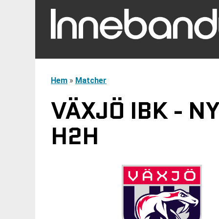
Hem
»
Matcher
VÄXJÖ IBK - N
H2H