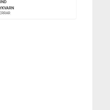
UND
YKVARN
HERRAR