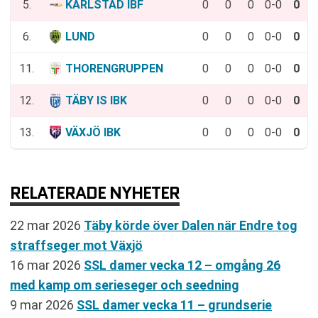
5.
KARLSTAD IBF
0
0
0
0-0
0
6.
LUND
0
0
0
0-0
0
11.
THORENGRUPPEN
0
0
0
0-0
0
12.
TÄBY IS IBK
0
0
0
0-0
0
13.
VÄXJÖ IBK
0
0
0
0-0
0
RELATERADE NYHETER
22 mar 2026
Täby körde över Dalen när Endre tog
straffseger mot Växjö
16 mar 2026
SSL damer vecka 12 – omgång 26
med kamp om serieseger och seedning
9 mar 2026
SSL damer vecka 11 – grundserie