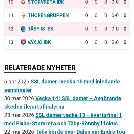
10.
STORVRETA IBK
0
0
0
0-0
0
11.
THORENGRUPPEN
0
0
0
0-0
0
12.
TÄBY IS IBK
0
0
0
0-0
0
13.
VÄXJÖ IBK
0
0
0
0-0
0
RELATERADE NYHETER
6 apr 2026
SSL damer i vecka 15 med inledande
semifinaler
30 mar 2026
Vecka 14 i SSL damer – Avgörande
skeden i kvartsfinalerna
23 mar 2026
SSL damer vecka 13 – kvartsfinal 1
med Pixbo-Storvreta och Täby-Rönnby i fokus
22 mar 2026
Täby körde över Dalen när Endre tog