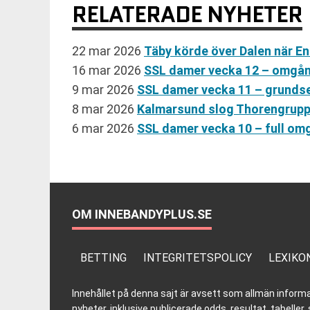
RELATERADE NYHETER
22 mar 2026
Täby körde över Dalen när E
16 mar 2026
SSL damer vecka 12 – omgån
9 mar 2026
SSL damer vecka 11 – grunds
8 mar 2026
Kalmarsund slog Thorengruppe
6 mar 2026
SSL damer vecka 10 – full o
OM INNEBANDYPLUS.SE
BETTING
INTEGRITETSPOLICY
LEXIKO
Innehållet på denna sajt är avsett som allmän informatio
nyheter, inklusive publicerade odds, resultat, tabell