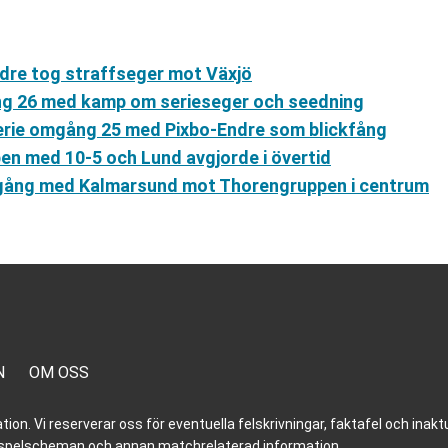
ndre tog straffseger mot Växjö
g 26 med kamp om serieseger och seedning
erie omgång 25 med Pixbo-Endre som blickfång
n med 10-5 och Lund avgjorde i övertid
mgång med Kalmarsund mot Thorengruppen i centrum
N
OM OSS
n. Vi reserverar oss för eventuella felskrivningar, faktafel och inaktue
er, spelscheman och annan matchrelaterad information.