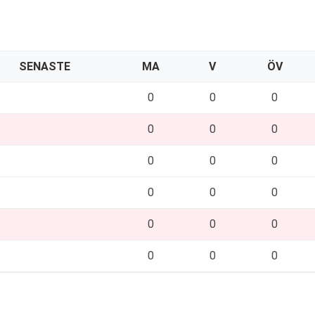
SENASTE
MA
V
ÖV
0
0
0
0
0
0
0
0
0
0
0
0
0
0
0
0
0
0