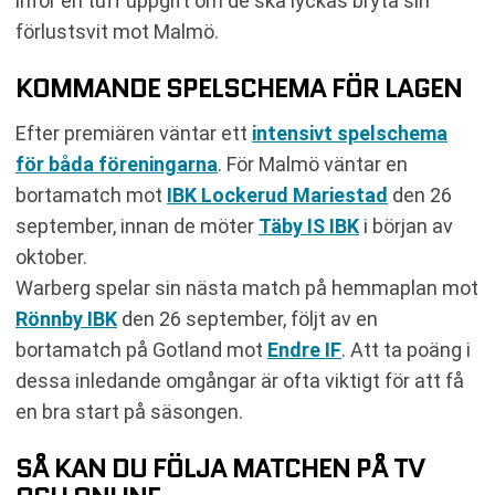
inför en tuff uppgift om de ska lyckas bryta sin
förlustsvit mot Malmö.
KOMMANDE SPELSCHEMA FÖR LAGEN
Efter premiären väntar ett
intensivt spelschema
för båda föreningarna
. För Malmö väntar en
bortamatch mot
IBK Lockerud Mariestad
den 26
september, innan de möter
Täby IS IBK
i början av
oktober.
Warberg spelar sin nästa match på hemmaplan mot
Rönnby IBK
den 26 september, följt av en
bortamatch på Gotland mot
Endre IF
. Att ta poäng i
dessa inledande omgångar är ofta viktigt för att få
en bra start på säsongen.
SÅ KAN DU FÖLJA MATCHEN PÅ TV