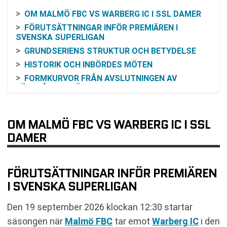
OM MALMÖ FBC VS WARBERG IC I SSL DAMER
FÖRUTSÄTTNINGAR INFÖR PREMIÄREN I
SVENSKA SUPERLIGAN
GRUNDSERIENS STRUKTUR OCH BETYDELSE
HISTORIK OCH INBÖRDES MÖTEN
FORMKURVOR FRÅN AVSLUTNINGEN AV
FÖREGÅENDE SÄSONG
ODDS OCH VINSTCHANSER UTIFRÅN HISTORISK
DATA
OM MALMÖ FBC VS WARBERG IC I SSL
KOMMANDE SPELSCHEMA FÖR LAGEN
DAMER
SÅ KAN DU FÖLJA MATCHEN PÅ TV OCH ONLINE
VANLIGA FRÅGOR OM MALMÖ FBC VS WARBERG
IC
FÖRUTSÄTTNINGAR INFÖR PREMIÄREN
TABELL
I SVENSKA SUPERLIGAN
RELATERADE NYHETER
Den 19 september 2026 klockan 12:30 startar
säsongen när
Malmö FBC
tar emot
Warberg IC
i den