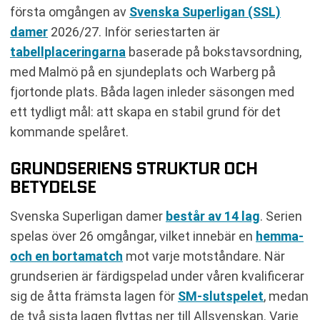
första omgången av
Svenska Superligan (SSL)
damer
2026/27. Inför seriestarten är
tabellplaceringarna
baserade på bokstavsordning,
med Malmö på en sjundeplats och Warberg på
fjortonde plats. Båda lagen inleder säsongen med
ett tydligt mål: att skapa en stabil grund för det
kommande spelåret.
GRUNDSERIENS STRUKTUR OCH
BETYDELSE
Svenska Superligan damer
består av 14 lag
. Serien
spelas över 26 omgångar, vilket innebär en
hemma-
och en bortamatch
mot varje motståndare. När
grundserien är färdigspelad under våren kvalificerar
sig de åtta främsta lagen för
SM-slutspelet
, medan
de två sista lagen flyttas ner till Allsvenskan. Varje