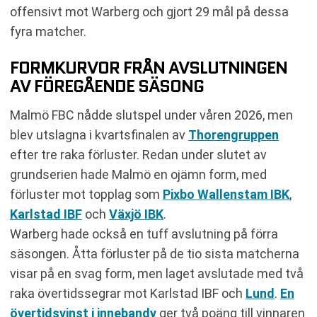
offensivt mot Warberg och gjort 29 mål på dessa
fyra matcher.
FORMKURVOR FRÅN AVSLUTNINGEN
AV FÖREGÅENDE SÄSONG
Malmö FBC nådde slutspel under våren 2026, men
blev utslagna i kvartsfinalen av
Thorengruppen
efter tre raka förluster. Redan under slutet av
grundserien hade Malmö en ojämn form, med
förluster mot topplag som
Pixbo Wallenstam IBK
,
Karlstad IBF
och
Växjö IBK
.
Warberg hade också en tuff avslutning på förra
säsongen. Åtta förluster på de tio sista matcherna
visar på en svag form, men laget avslutade med två
raka övertidssegrar mot Karlstad IBF och
Lund
.
En
övertidsvinst i innebandy
ger två poäng till vinnaren