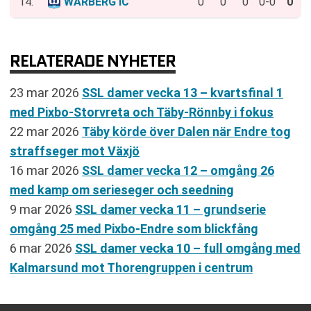
14.
WARBERG IC
0
0
0
0-0
0
RELATERADE NYHETER
23 mar 2026
SSL damer vecka 13 – kvartsfinal 1
med Pixbo-Storvreta och Täby-Rönnby i fokus
22 mar 2026
Täby körde över Dalen när Endre tog
straffseger mot Växjö
16 mar 2026
SSL damer vecka 12 – omgång 26
med kamp om serieseger och seedning
9 mar 2026
SSL damer vecka 11 – grundserie
omgång 25 med Pixbo-Endre som blickfång
6 mar 2026
SSL damer vecka 10 – full omgång med
Kalmarsund mot Thorengruppen i centrum