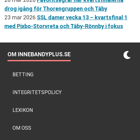
drog igång för Thorengruppen och Täby
23 mar 2026
SSL damer vecka 13 – kvartsfinal 1
med Pixbo-Storvreta och Täby-Rönnby i fokus
OM INNEBANDYPLUS.SE
BETTING
INTEGRITETSPOLICY
LEXIKON
OM OSS