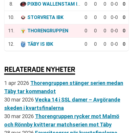
8.
PIXBO WALLENSTAM IBK
0
0
0
0-0
0
10.
STORVRETA IBK
0
0
0
0-0
0
11.
THORENGRUPPEN
0
0
0
0-0
0
12.
TÄBY IS IBK
0
0
0
0-0
0
RELATERADE NYHETER
1 apr 2026
Thorengruppen stänger serien medan
Täby tar kommandot
30 mar 2026
Vecka 14 i SSL damer – Avgörande
skeden i kvartsfinalerna
30 mar 2026
Thorengruppen rycker mot Malmö
och Rönnby kvitterar matchserien mot Täby
28 mar 2026
Favoritsegrar när kvartsfinalerna