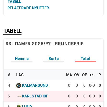
TABELL
RELATERADE NYHETER
TABELL
SSL DAMER 2026/27 - GRUNDSERIE
Hemma
Borta
Total
#
LAG
MA
ÖV
ÖF
+/-
P
4.
KALMARSUND
0
0
0
0-0
0
5.
KARLSTAD IBF
0
0
0
0-0
0
6.
LUND
0
0
0
0-0
0