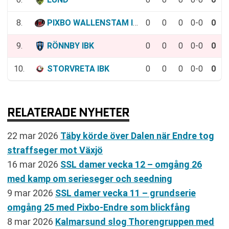
8.
PIXBO WALLENSTAM IBK
0
0
0
0-0
0
9.
RÖNNBY IBK
0
0
0
0-0
0
10.
STORVRETA IBK
0
0
0
0-0
0
RELATERADE NYHETER
22 mar 2026
Täby körde över Dalen när Endre tog
straffseger mot Växjö
16 mar 2026
SSL damer vecka 12 – omgång 26
med kamp om serieseger och seedning
9 mar 2026
SSL damer vecka 11 – grundserie
omgång 25 med Pixbo-Endre som blickfång
8 mar 2026
Kalmarsund slog Thorengruppen med