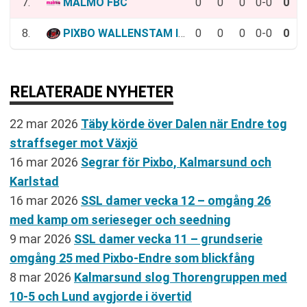
7.
MALMÖ FBC
0
0
0
0-0
0
8.
PIXBO WALLENSTAM IBK
0
0
0
0-0
0
RELATERADE NYHETER
22 mar 2026
Täby körde över Dalen när Endre tog
straffseger mot Växjö
16 mar 2026
Segrar för Pixbo, Kalmarsund och
Karlstad
16 mar 2026
SSL damer vecka 12 – omgång 26
med kamp om serieseger och seedning
9 mar 2026
SSL damer vecka 11 – grundserie
omgång 25 med Pixbo-Endre som blickfång
8 mar 2026
Kalmarsund slog Thorengruppen med
10-5 och Lund avgjorde i övertid