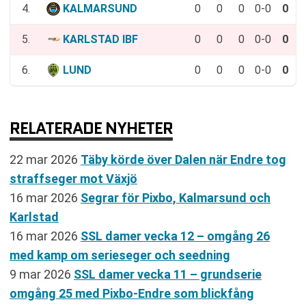
4.
KALMARSUND
0
0
0
0-0
0
5.
KARLSTAD IBF
0
0
0
0-0
0
6.
LUND
0
0
0
0-0
0
RELATERADE NYHETER
22 mar 2026
Täby körde över Dalen när Endre tog
straffseger mot Växjö
16 mar 2026
Segrar för Pixbo, Kalmarsund och
Karlstad
16 mar 2026
SSL damer vecka 12 – omgång 26
med kamp om serieseger och seedning
9 mar 2026
SSL damer vecka 11 – grundserie
omgång 25 med Pixbo-Endre som blickfång