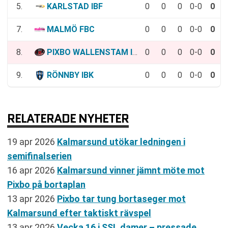
5.
KARLSTAD IBF
0
0
0
0-0
0
7.
MALMÖ FBC
0
0
0
0-0
0
8.
PIXBO WALLENSTAM IBK
0
0
0
0-0
0
9.
RÖNNBY IBK
0
0
0
0-0
0
RELATERADE NYHETER
19 apr 2026
Kalmarsund utökar ledningen i
semifinalserien
16 apr 2026
Kalmarsund vinner jämnt möte mot
Pixbo på bortaplan
13 apr 2026
Pixbo tar tung bortaseger mot
Kalmarsund efter taktiskt rävspel
13 apr 2026
Vecka 16 i SSL damer – pressade