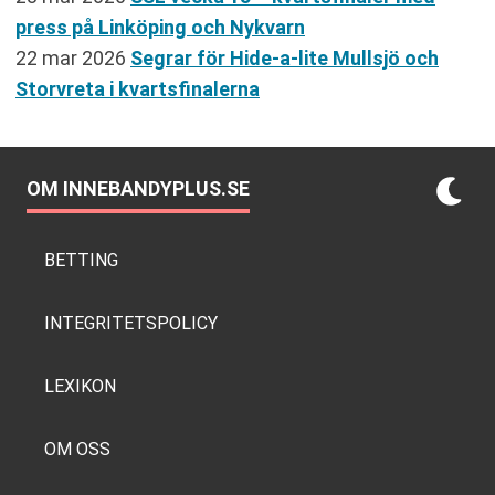
press på Linköping och Nykvarn
22 mar 2026
Segrar för Hide-a-lite Mullsjö och
Storvreta i kvartsfinalerna
OM INNEBANDYPLUS.SE
BETTING
INTEGRITETSPOLICY
LEXIKON
OM OSS