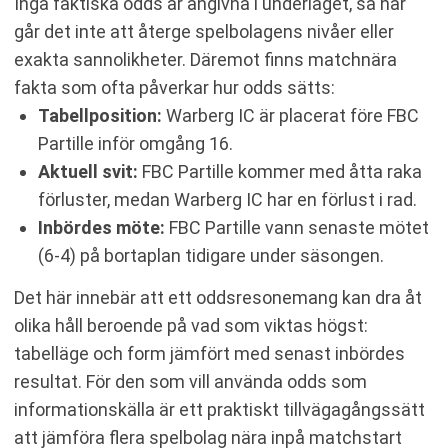
Inga faktiska odds är angivna i underlaget, så här
går det inte att återge spelbolagens nivåer eller
exakta sannolikheter. Däremot finns matchnära
fakta som ofta påverkar hur odds sätts:
Tabellposition:
Warberg IC är placerat före FBC
Partille inför omgång 16.
Aktuell svit:
FBC Partille kommer med åtta raka
förluster, medan Warberg IC har en förlust i rad.
Inbördes möte:
FBC Partille vann senaste mötet
(6-4) på bortaplan tidigare under säsongen.
Det här innebär att ett oddsresonemang kan dra åt
olika håll beroende på vad som viktas högst:
tabelläge och form jämfört med senast inbördes
resultat. För den som vill använda odds som
informationskälla är ett praktiskt tillvägagångssätt
att jämföra flera spelbolag nära inpå matchstart