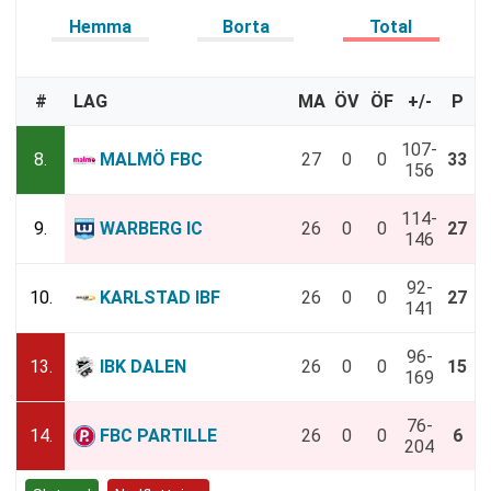
Hemma
Borta
Total
#
LAG
MA
ÖV
ÖF
+/-
P
107-
8.
MALMÖ FBC
27
0
0
33
156
114-
9.
WARBERG IC
26
0
0
27
146
92-
10.
KARLSTAD IBF
26
0
0
27
141
96-
13.
IBK DALEN
26
0
0
15
169
76-
14.
FBC PARTILLE
26
0
0
6
204