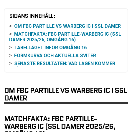
SIDANS INNEHÅLL:
OM FBC PARTILLE VS WARBERG IC I SSL DAMER
MATCHFAKTA: FBC PARTILLE-WARBERG IC (SSL
DAMER 2025/26, OMGÅNG 16)
TABELLÄGET INFÖR OMGÅNG 16
FORMKURVA OCH AKTUELLA SVITER
SENASTE RESULTATEN: VAD LAGEN KOMMER
IFRÅN
INBÖRDES MÖTE UNDER SÄSONGEN 2025/26
HUR MATCHEN KAN FÖLJAS PÅ TV ELLER
OM FBC PARTILLE VS WARBERG IC I SSL
ONLINE
DAMER
RESONEMANG KRING ODDS OCH VINSTCHANS
UTIFRÅN TILLGÄNGLIGA FAKTA
MATCHER RUNT OMGÅNG 16 I LAGENS
MATCHFAKTA: FBC PARTILLE-
SPELSCHEMA
WARBERG IC (SSL DAMER 2025/26,
VANLIGA FRÅGOR OM FBC PARTILLE VS
WARBERG IC