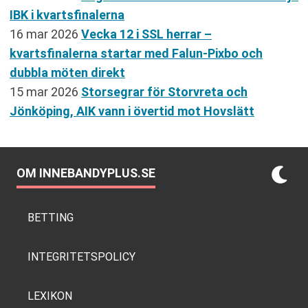
IBK i kvartsfinalerna
16 mar 2026
Vecka 12 i SSL herrar –
kvartsfinalerna startar med Falun-Pixbo och
dubbla möten direkt
15 mar 2026
Storsegrar för Storvreta och
Jönköping, AIK vann i övertid mot Hovslätt
OM INNEBANDYPLUS.SE
BETTING
INTEGRITETSPOLICY
LEXIKON