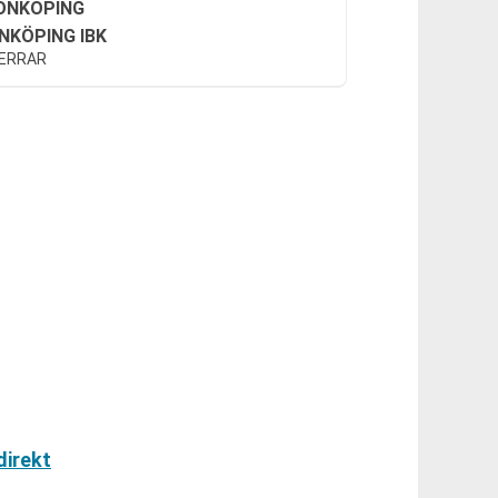
ÖNKÖPING
INKÖPING IBK
HERRAR
direkt