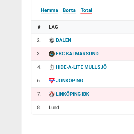
Hemma
Borta
Total
#
LAG
2.
DALEN
3.
FBC KALMARSUND
4.
HIDE-A-LITE MULLSJÖ
6.
JÖNKÖPING
7.
LINKÖPING IBK
8.
Lund