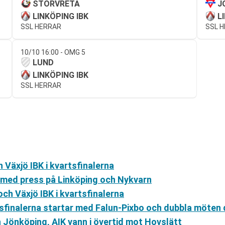
STORVRETA
J
LINKÖPING IBK
L
SSL HERRAR
SSL 
10/10 16:00 - OMG 5
LUND
LINKÖPING IBK
SSL HERRAR
h Växjö IBK i kvartsfinalerna
r med press på Linköping och Nykvarn
ch Växjö IBK i kvartsfinalerna
tsfinalerna startar med Falun-Pixbo och dubbla möten 
 Jönköping, AIK vann i övertid mot Hovslätt