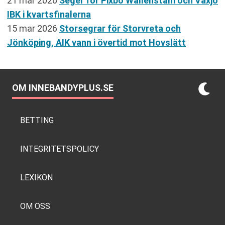
21 mar 2026
Seger för Pixbo Wallenstam och Växjö
IBK i kvartsfinalerna
15 mar 2026
Storsegrar för Storvreta och
Jönköping, AIK vann i övertid mot Hovslätt
OM INNEBANDYPLUS.SE
BETTING
INTEGRITETSPOLICY
LEXIKON
OM OSS