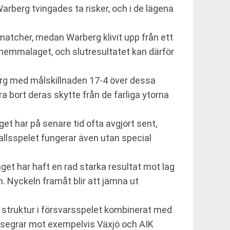
arberg tvingades ta risker, och i de lägena
v matcher, medan Warberg klivit upp från ett
 hemmalaget, och slutresultatet kan därför
berg med målskillnaden 17-4 över dessa
a bort deras skytte från de farliga ytorna
get har på senare tid ofta avgjort sent,
allsspelet fungerar även utan special
get har haft en rad starka resultat mot lag
. Nyckeln framåt blir att jämna ut
 struktur i försvarsspelet kombinerat med
gav segrar mot exempelvis Växjö och AIK