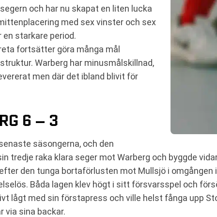
 segern och har nu skapat en liten lucka
 mittenplacering med sex vinster och sex
r en starkare period.
rvreta fortsätter göra många mål
 struktur. Warberg har minusmålskillnad,
evererat men där det ibland blivit för
G 6 – 3
de senaste säsongerna, och den
g sin tredje raka klara seger mot Warberg och byggde vid
fter den tunga bortaförlusten mot Mullsjö i omgången 
selös. Båda lagen klev högt i sitt försvarsspel och försö
ativt lågt med sin förstapress och ville helst fånga upp
 via sina backar.