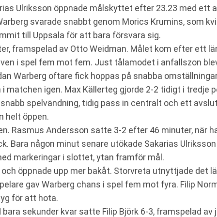
rias Ulriksson öppnade målskyttet efter 23.23 med ett av
. Warberg svarade snabbt genom Morics Krumins, som kvi
mit till Uppsala för att bara försvara sig.
uter, framspelad av Otto Weidman. Målet kom efter ett län
en i spel fem mot fem. Just tålamodet i anfallszon blev 
an Warberg oftare fick hoppas på snabba omställningar
in i matchen igen. Max Källerteg gjorde 2-2 tidigt i tred
 snabb spelvändning, tidig pass in centralt och ett avslu
n helt öppen.
. Rasmus Andersson satte 3-2 efter 46 minuter, när han f
ack. Bara någon minut senare utökade Sakarias Ulriksson t
d markeringar i slottet, ytan framför mål.
och öppnade upp mer bakåt. Storvreta utnyttjade det läg
spelare gav Warberg chans i spel fem mot fyra. Filip Nor
g för att hota.
bara sekunder kvar satte Filip Björk 6-3, framspelad av 