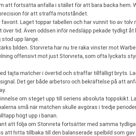
tt fortsätta anfalla i stället för att bara backa hem. W
 precision för att straffa motståndet.
 favorit. Laget toppar tabellen och har vunnit tio av tol
 över tid. Även oddsen inför nedsläpp pekade tydligt åt
 stod upp länge.
stärks bilden. Storvreta har nu tre raka vinster mot War
lning offensivt mot just Storvreta, som ofta lyckats styr
 tajta matcher i övertid och straffar tillfälligt bryts. La
signal. Det ger både arbetsro och bekräftelse på att anf
ay.
nnelse om steget upp till seriens absoluta toppskikt. La
alerna små när matchen skulle avgöras i tredje perioden
lltapp högt upp i banan.
nt att följa om Storvreta fortsätter med samma tydliga
kus att hitta tillbaka till den balanserade spelbild som 