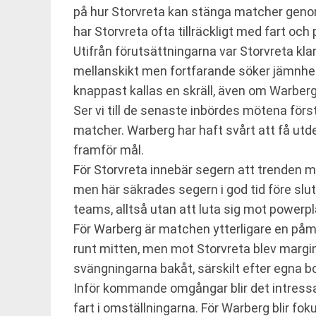
på hur Storvreta kan stänga matcher genom a
har Storvreta ofta tillräckligt med fart och
Utifrån förutsättningarna var Storvreta klar
mellanskikt men fortfarande söker jämnhet
knappast kallas en skräll, även om Warberg
Ser vi till de senaste inbördes mötena för
matcher. Warberg har haft svårt att få utde
framför mål.
För Storvreta innebär segern att trenden med
men här säkrades segern i god tid före slut
teams, alltså utan att luta sig mot powerpl
För Warberg är matchen ytterligare en påmi
runt mitten, men mot Storvreta blev margin
svängningarna bakåt, särskilt efter egna bo
Inför kommande omgångar blir det intressa
fart i omställningarna. För Warberg blir fo