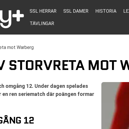
SSL HERRAR
SSL DAMER
HISTORIA
LE
TÄVLINGAR
reta mot Warberg
AV STORVRETA MOT
och omgång 12. Under dagen spelades
r en ren seriematch där poängen formar
GÅNG 12