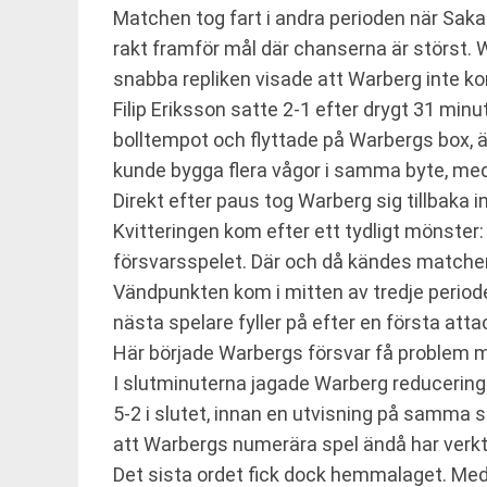
Matchen tog fart i andra perioden när Saka
rakt framför mål där chanserna är störst
snabba repliken visade att Warberg inte kom
Filip Eriksson satte 2-1 efter drygt 31 min
bolltempot och flyttade på Warbergs box, äv
kunde bygga flera vågor i samma byte, med
Direkt efter paus tog Warberg sig tillbaka 
Kvitteringen kom efter ett tydligt mönster:
försvarsspelet. Där och då kändes matche
Vändpunkten kom i mitten av tredje perioden
nästa spelare fyller på efter en första att
Här började Warbergs försvar få problem me
I slutminuterna jagade Warberg reducering 
5-2 i slutet, innan en utvisning på samma 
att Warbergs numerära spel ändå har verkty
Det sista ordet fick dock hemmalaget. Med 