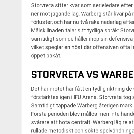
Storvreta sitter kvar som serieledare efter
ner mot jagande lag. Warberg står kvar på
förluster, och har nu två raka nederlag efte
Målskillnaden talar sitt tydliga språk: Sto
samtidigt som de håller ihop sin defensiva
vilket speglar en höst där offensiven ofta l
öppet bakåt.
STORVRETA VS WARBER
Det här mötet har fått en tydlig riktning 
förstärktes igen i IFU Arena. Storvreta to
Samtidigt tappade Warberg återigen mark e
Första perioden blev mållös men inte händel
svårare att hota centralt. Warberg låg rel
rullade metodiskt och sökte spelvändningar