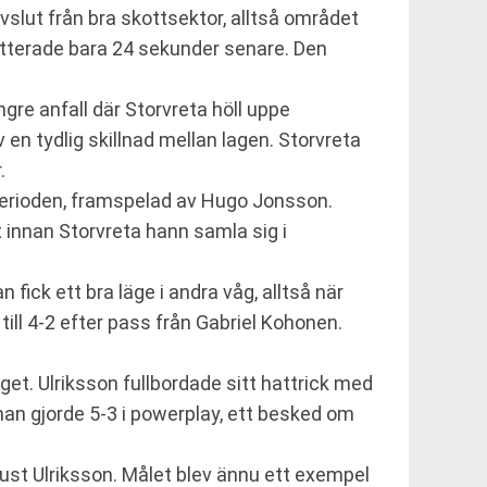
slut från bra skottsektor, alltså området
tterade bara 24 sekunder senare. Den
gre anfall där Storvreta höll uppe
en tydlig skillnad mellan lagen. Storvreta
.
je perioden, framspelad av Hugo Jonsson.
t innan Storvreta hann samla sig i
ick ett bra läge i andra våg, alltså när
ill 4-2 efter pass från Gabriel Kohonen.
et. Ulriksson fullbordade sitt hattrick med
man gjorde 5-3 i powerplay, ett besked om
just Ulriksson. Målet blev ännu ett exempel