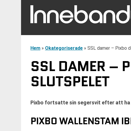
Hem
»
Okategoriserade
»
SSL damer – Pixbo d
SSL DAMER – 
SLUTSPELET
Pixbo fortsatte sin segersvit efter att h
PIXBO WALLENSTAM IBK