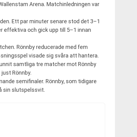
i Wallenstam Arena. Matchinledningen var
oden. Ett par minuter senare stod det 3–1
 effektiva och gick upp till 5–1 innan
 matchen. Rönnby reducerade med fem
sningsspel visade sig svåra att hantera.
ar vunnit samtliga tre matcher mot Rönnby
t just Rönnby.
mmande semifinaler. Rönnby, som tidigare
å sin slutspelssvit.