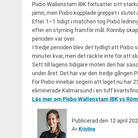
Pixbo Wallenstam IBK fortsätter sitt star
jämn, men Pixbo kopplade greppet i slutet a
Efter 1–1 tidigt i matchen tog Pixbo ledni
efter en styrning framför mål. Rönnby skapa
perioden var över.
I tredje perioden blev det tydligt att Pi
minuter kvar, men det räckte inte för att
Sett till lagens tidigare möten den här säs
under året. Det här var den tredje gången P
För Pixbo innebär segern att laget nu har 
eliminerade Kalmarsund i en tuff kvartsfinal
Läs mer om Pixbo Wallenstam IBK vs Rönn
Publicerad den
12 april 202
Av
Kristina