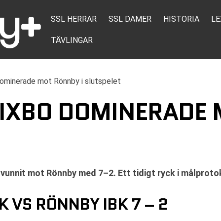
SSL HERRAR
SSL DAMER
HISTORIA
LE
TÄVLINGAR
ominerade mot Rönnby i slutspelet
PIXBO DOMINERADE 
a vunnit mot Rönnby med 7–2. Ett tidigt ryck i målproto
 VS RÖNNBY IBK 7 – 2