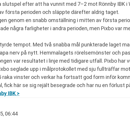
ka slutspel efter att ha vunnit med 7–2 mot Rönnby IBK 
v första perioden och släppte därefter aldrig taget.
ngen genom en snabb omställning i mitten av första peri
de några farligheter i andra perioden, men Pixbo var mer
xbo styrde tempot. Med två snabba mål punkterade laget
 skapa nerv på nytt. Hemmalagets rörelsemönster och pas
ongen var resultatet i linje med tidigare utfall. Pixbo h
ixbo seglade upp i målprotokollet med sju fullträffar mo
25 raka vinster och verkar ha fortsatt god form inför ko
, fick här se sig rejält besegrade och har nu en förlust p
by IBK >
5, 06:44