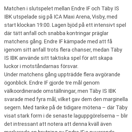
Matchen i slutspelet mellan Endre IF och Täby IS
IBK utspelade sig på ICA Maxi Arena, Visby, med
start klockan 19:00. Lagen bjöd på ett intensivt spel
där tätt anfall och snabba kontringar präglar
matchens gång. Endre IF kämpade med att få
igenom sitt anfall trots flera chanser, medan Täby
IS IBK använde sitt taktiska spel för att skapa
luckor i motståndarnas försvar.
Under matchens gång uppträdde flera avgörande
ögonblick. Endre IF gjorde tre mål genom
välkoordinerade omställningar, men Täby IS IBK
svarade med fyra mål, vilket gav dem den marginella
segern. Med tanke på de tidigare mötena – där Täby
visat stark form i de senaste laguppgörelserna – blir
det intressant att notera att denna kväll även