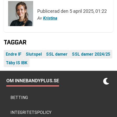
Publicerad den
5 april 2025, 01:22
Av
Kristina
TAGGAR
Endre IF
Slutspel
SSL damer
SSL damer 2024/25
Täby IS IBK
OM INNEBANDYPLUS.SE
BETTING
INTEGRITETSPOLICY