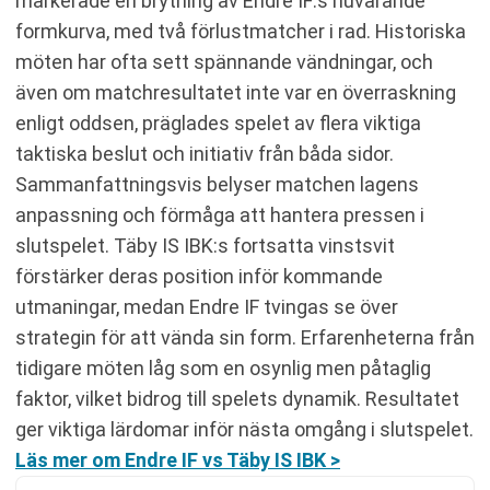
markerade en brytning av Endre IF:s nuvarande
formkurva, med två förlustmatcher i rad. Historiska
möten har ofta sett spännande vändningar, och
även om matchresultatet inte var en överraskning
enligt oddsen, präglades spelet av flera viktiga
taktiska beslut och initiativ från båda sidor.
Sammanfattningsvis belyser matchen lagens
anpassning och förmåga att hantera pressen i
slutspelet. Täby IS IBK:s fortsatta vinstsvit
förstärker deras position inför kommande
utmaningar, medan Endre IF tvingas se över
strategin för att vända sin form. Erfarenheterna från
tidigare möten låg som en osynlig men påtaglig
faktor, vilket bidrog till spelets dynamik. Resultatet
ger viktiga lärdomar inför nästa omgång i slutspelet.
Läs mer om Endre IF vs Täby IS IBK >