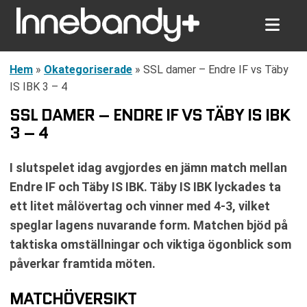
Hem
»
Okategoriserade
»
SSL damer – Endre IF vs Täby
IS IBK 3 – 4
SSL DAMER – ENDRE IF VS TÄBY IS IBK
3 – 4
I slutspelet idag avgjordes en jämn match mellan
Endre IF och Täby IS IBK. Täby IS IBK lyckades ta
ett litet målövertag och vinner med 4-3, vilket
speglar lagens nuvarande form. Matchen bjöd på
taktiska omställningar och viktiga ögonblick som
påverkar framtida möten.
MATCHÖVERSIKT